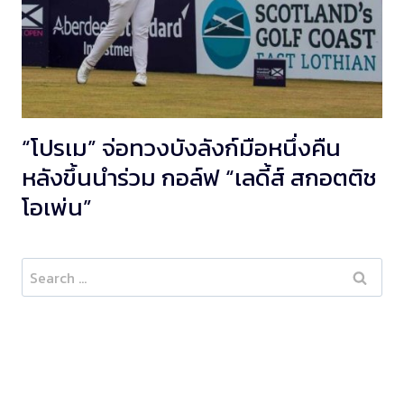
“โปรเม” จ่อทวงบังลังก์มือหนึ่งคืน
หลังขึ้นนำร่วม กอล์ฟ “เลดี้ส์ สกอตติช
โอเพ่น”
Search
for: