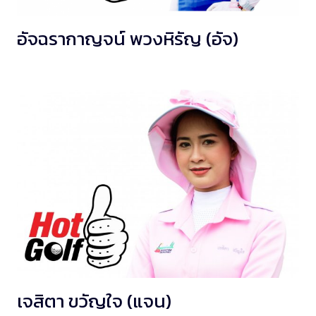
อัจฉรากาญจน์ พวงหิรัญ (อัจ)
เจสิตา ขวัญใจ (แจน)