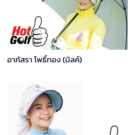
อาภัสรา โพธิ์ทอง (มิลค์)