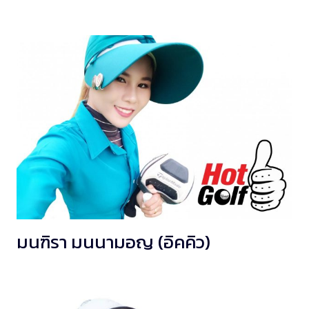
มนฑิรา มนนามอญ (อิคคิว)