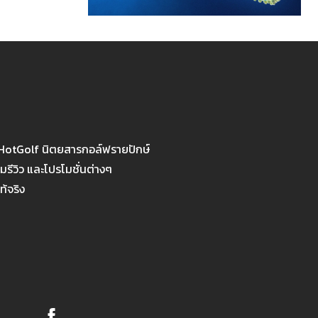
 HotGolf นิตยสารกอล์ฟรายปักษ์
รีวิว และโปรโมชั่นต่างๆ
ท้จริง