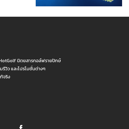
 HotGolf นิตยสารกอล์ฟรายปักษ์
รีวิว และโปรโมชั่นต่างๆ
ท้จริง