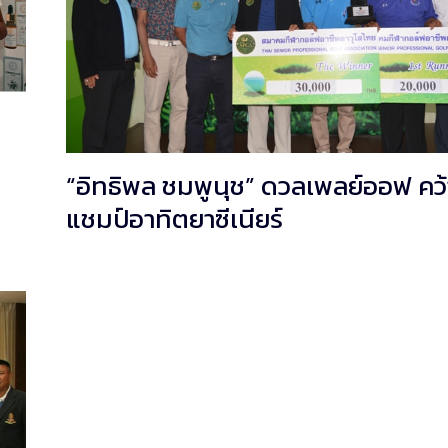
“อิทธิพล ชมพูนุช” ดวลเพลย์ออฟ คว้
แชมป์อาทิตยาซีเนียร์