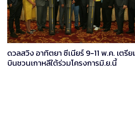
ดวลสวิง อาทิตยา ซีเนียร์ 9-11 พ.ค. เตรีย
บินชวนเกาหลีใต้ร่วมโครงการมิ.ย.นี้