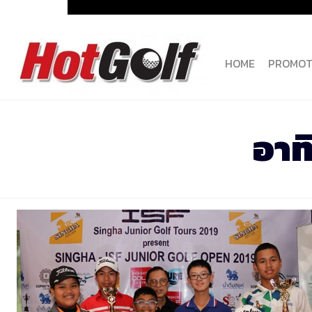
Skip
to
content
HOME
PROMOT
อาท