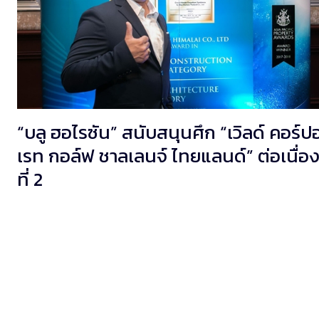
“บลู ฮอไรซัน” สนับสนุนศึก “เวิลด์ คอร์ป
เรท กอล์ฟ ชาลเลนจ์ ไทยแลนด์” ต่อเนื่อง
ที่ 2