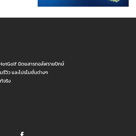
 HotGolf นิตยสารกอล์ฟรายปักษ์
รีวิว และโปรโมชั่นต่างๆ
ท้จริง