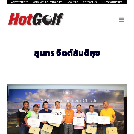
Skip
ADVERTISEMENT
WORK WITH US | ร่วมงานกับเรา
ABOUT US
CONTACT US
นโยบายความเป็นส่วนตัว
to
content
สุนทร จิตต์สันติสุข