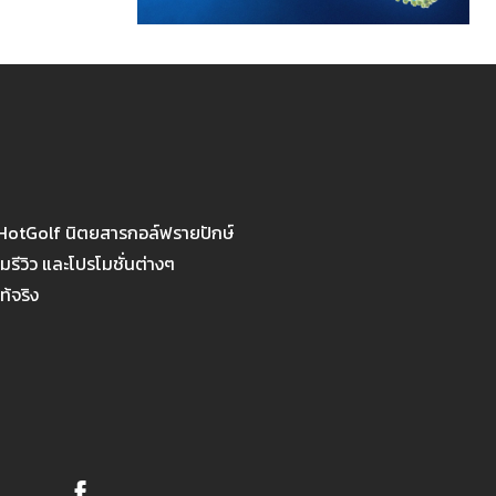
 HotGolf นิตยสารกอล์ฟรายปักษ์
รีวิว และโปรโมชั่นต่างๆ
ท้จริง