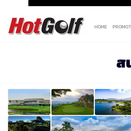
Skip
to
content
HOME
PROMOT
ส