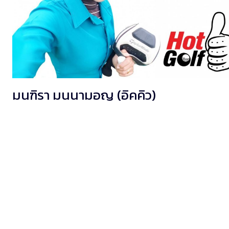
มนฑิรา มนนามอญ (อิคคิว)