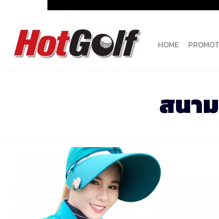
Skip
to
content
HOME
PROMOT
สนาม