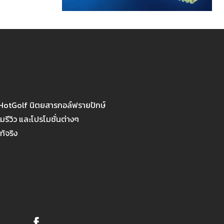
 HotGolf นิตยสารกอล์ฟรายปักษ์
รีวิว และโปรโมชั่นต่างๆ
ท้จริง