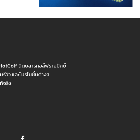
 HotGolf นิตยสารกอล์ฟรายปักษ์
รีวิว และโปรโมชั่นต่างๆ
ท้จริง