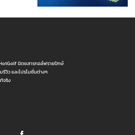
 HotGolf นิตยสารกอล์ฟรายปักษ์
รีวิว และโปรโมชั่นต่างๆ
ท้จริง