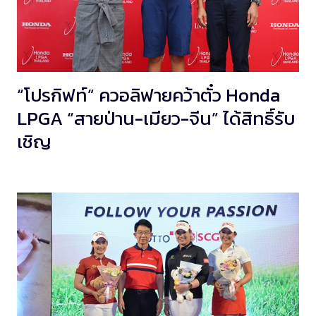
“โปรกิฟท์” ควอลิฟายคว้าตั๋ว Honda
LPGA “สายป่าน-เมียว-จีน” ได้สิทธิ์รับ
เชิญ