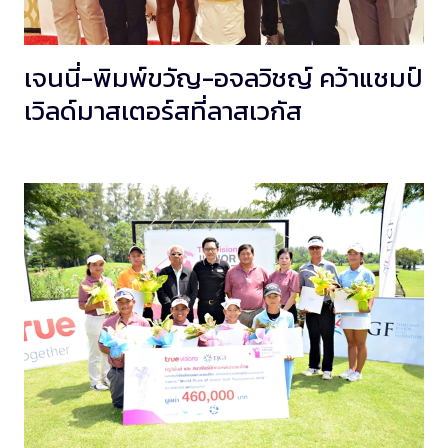
เจนนี่-พิมพ์ขวัญ-อจลวิชญ์ คว้าแชมป์
เวิลด์มาสเตอร์สที่ลาสเวกัส