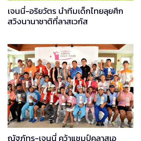
เจนนี่-อริยวัตร นำทีมเด็กไทยลุยศึก
สวิงนานาชาติที่ลาสเวกัส
ณัฐภัทร-เจนนี่ คว้าแชมป์คลาสเอ