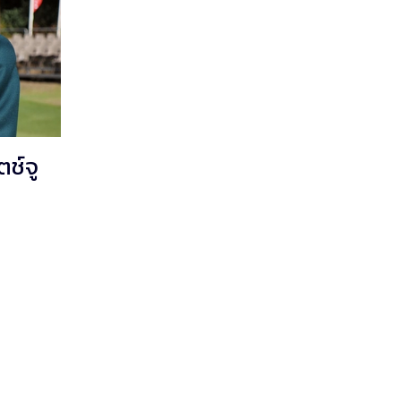
ตช์จู