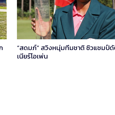
ก
“สดมภ์” สวิงหนุ่มทีมชาติ ซิวแชมป์ดั
เนียร์โอเพ่น