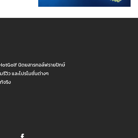
 HotGolf นิตยสารกอล์ฟรายปักษ์
รีวิว และโปรโมชั่นต่างๆ
ท้จริง