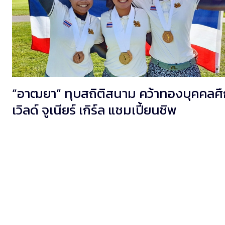
“อาฒยา” ทุบสถิติสนาม คว้าทองบุคคลศึ
เวิลด์ จูเนียร์ เกิร์ล แชมเปี้ยนชิพ