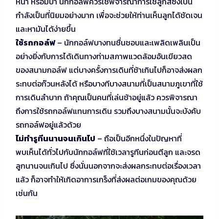
หนา หรือมีป่า นักกอล์ฟควรใช้พิจารณาการใช้ลูกสีซึ่งเป็น
กำลังเป็นที่นิยมอย่างมาก เพื่อจะช่วยให้ท่านเห็นลูกได้ชัดเจน
และหามันได้ง่ายขึ้น
ใช้รถกอล์ฟ
– นักกอล์ฟบางทนชื่นชอบและเพลิดเพลินเป็น
อย่างยิ่งกับการได้เดินทางท่ามสภาพแวดล้อมอันเขียวสด
ของสนามกอล์ฟ แต่บางครั้งการเดินที่ช้าเกินไปก็อาจส่งผลก
ระทบต่อก๊วนหลังได้ หรือบางทีบางสนามที่เป็นสนามภูเขาที่ใช้
การเดินลำบาก ถ้าคุณเป็นคนที่เล่นช้าอยู่แล้ว ควรพิจารณา
ถึงการใช้รถกอล์ฟแทนการเดิน รวมถึงบางสนามนั้นจะบังคับ
รถกอล์ฟอยู่แล้วด้วย
ไม่ทำรูทีนนานจนเกินไป
– ถือเป็นอีกหนึ่งในปัญหาที่
พบเห็นได้ทั่วไปกับนักกอล์ฟที่ใช้เวลารูทีนก่อนตีลูก และจรด
ลูกนานจนเกินไป ซึ่งนั่นนอกจากจะส่งผลกระทบต่อเรื่องเวลา
แล้ว ก็อาจทำให้เกิดอาการเกร็งที่ส่งผลต่อเกมของคุณด้วย
เช่นกัน