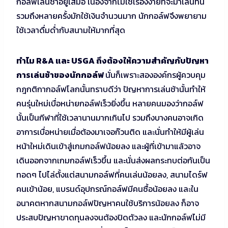
กอล์ฟเล่นช้าอยู่เสมอ เนื่องจากไม่ใช่เรื่องง่ายที่จะมาเล่นที่นี่
รวมถึงหลายครั้งมักใช้เงินจำนวนมาก นักกอล์ฟจึงพยายาม
ใช้เวลาดื่มด่ำกับสนามให้มากที่สุด
ทำไม R&A และ USGA ถึงต้องให้ความสำคัญกับปัญหา
การเล่นช้าของนักกอล์ฟ
นั่นก็เพราะสององค์กรผู้ควบคุม
กฎกติกากอล์ฟโลกนั้นทราบดีว่า ปัญหาการเล่นช้านั้นทำให้
คนรุ่นใหม่เบื่อหน่ายกอล์ฟเร็วยิ่งขึ้น หลายคนมองว่ากอล์ฟ
นั้นเป็นกีฬาที่ใช้เวลานานมากเกินไป รวมถึงบางคนอาจเกิด
อาการเบื่อหน่ายเมื่อต้องมาเจอก๊วนติด และนั่นทำให้มีผู้เล่น
หน้าใหม่เดินเข้าสู่เกมกอล์ฟน้อยลง และผู้ที่เข้ามาแล้วอาจ
เดินออกจากเกมกอล์ฟเร็วขึ้น และนั่นส่งผลกระทบต่อกันเป็น
ทอดๆ ไปไล่ตั้งแต่สนามกอล์ฟที่คนเล่นน้อยลง, สนามไดร์ฟ
คนเข้าน้อย, แบรนด์อุปกรณ์กอล์ฟมีคนซื้อน้อยลง และใน
อนาคตหากสนามกอล์ฟปัญหาคนใช้บริการน้อยลง ก็อาจ
ประสบปัญหาขาดทุนลงจนต้องปิดตัวลง และนักกอล์ฟไม่มี