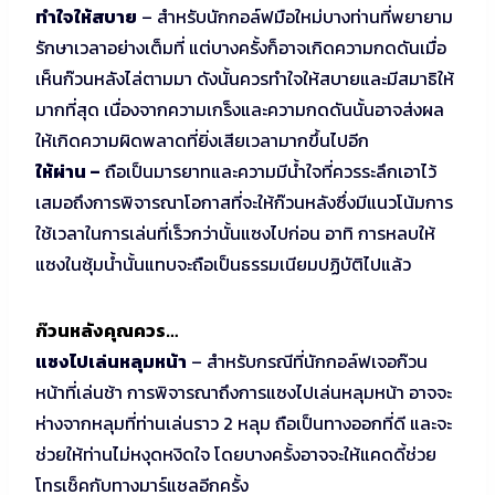
ทำใจให้สบาย
– สำหรับนักกอล์ฟมือใหม่บางท่านที่พยายาม
รักษาเวลาอย่างเต็มที่ แต่บางครั้งก็อาจเกิดความกดดันเมื่อ
เห็นก๊วนหลังไล่ตามมา ดังนั้นควรทำใจให้สบายและมีสมาธิให้
มากที่สุด เนื่องจากความเกร็งและความกดดันนั้นอาจส่งผล
ให้เกิดความผิดพลาดที่ยิ่งเสียเวลามากขึ้นไปอีก
ให้ผ่าน –
ถือเป็นมารยาทและความมีน้ำใจที่ควรระลึกเอาไว้
เสมอถึงการพิจารณาโอกาสที่จะให้ก๊วนหลังซึ่งมีแนวโน้มการ
ใช้เวลาในการเล่นที่เร็วกว่านั้นแซงไปก่อน อาทิ การหลบให้
แซงในซุ้มน้ำนั้นแทบจะถือเป็นธรรมเนียมปฏิบัติไปแล้ว
ก๊วนหลังคุณควร…
แซงไปเล่นหลุมหน้า
– สำหรับกรณีที่นักกอล์ฟเจอก๊วน
หน้าที่เล่นช้า การพิจารณาถึงการแซงไปเล่นหลุมหน้า อาจจะ
ห่างจากหลุมที่ท่านเล่นราว 2 หลุม ถือเป็นทางออกที่ดี และจะ
ช่วยให้ท่านไม่หงุดหงิดใจ โดยบางครั้งอาจจะให้แคดดี้ช่วย
โทรเช็คกับทางมาร์แชลอีกครั้ง