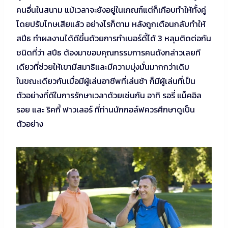
คนอื่นในสนาม แม้เวลาจะยังอยู่ในเกณฑ์แต่ก็เกือบทำให้ทั้งคู่
โดยปรับโทษเสียแล้ว อย่างไรก็ตาม หลังถูกเตือนกลับทำให้
สปีธ ทำผลงานได้ดีขึ้นด้วยการทำเบอร์ดี้ได้ 3 หลุมติดต่อกัน
ชนิดที่ว่า สปีธ ต้องมาขอบคุณกรรมการคนดังกล่าวเลยที
เดียวที่ช่วยให้เขามีสมาธิและมีความมุ่งมั่นมากกว่าเดิม
ในขณะเดียวกันเมื่อมีผู้เล่นอาชีพที่เล่นช้า ก็มีผู้เล่นที่เป็น
ตัวอย่างที่ดีในการรักษาเวลาด้วยเช่นกัน อาทิ รอรี่ แม็คอิล
รอย และ ริคกี้ ฟาวเลอร์ ที่ท่านนักกอล์ฟควรศึกษาดูเป็น
ตัวอย่าง