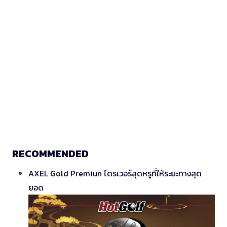
RECOMMENDED
AXEL Gold Premiun ไดรเวอร์สุดหรูที่ให้ระยะทางสุด
ยอด