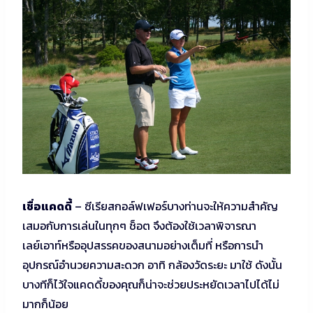
เชื่อแคดดี้
– ซีเรียสกอล์ฟเฟอร์บางท่านจะให้ความสำคัญ
เสมอกับการเล่นในทุกๆ ช็อต จึงต้องใช้เวลาพิจารณา
เลย์เอาท์หรืออุปสรรคของสนามอย่างเต็มที่ หรือการนำ
อุปกรณ์อำนวยความสะดวก อาทิ กล้องวัดระยะ มาใช้ ดังนั้น
บางทีก็ไว้ใจแคดดี้ของคุณก็น่าจะช่วยประหยัดเวลาไปได้ไม่
มากก็น้อย