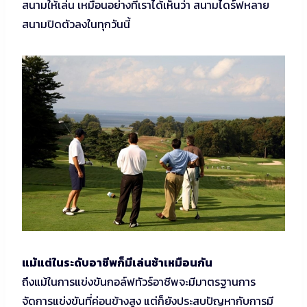
สนามให้เล่น เหมือนอย่างที่เราได้เห็นว่า สนามไดร์ฟหลาย
สนามปิดตัวลงในทุกวันนี้
แม้แต่ในระดับอาชีพก็มีเล่นช้าเหมือนกัน
ถึงแม้ในการแข่งขันกอล์ฟทัวร์อาชีพจะมีมาตรฐานการ
จัดการแข่งขันที่ค่อนข้างสูง แต่ก็ยังประสบปัญหากับการมี