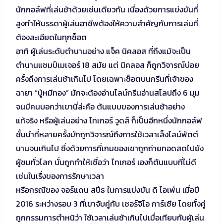
นักกอล์ฟที่เล่นช้าด้วยเช่นเดียวกัน เนื่องด้วยการแข่งขันที่
สูงทำให้บรรดาผู้เล่นอาชีพต้องให้ความสำคัญกับการเล่นที่
ต้องละเอียดในทุกช็อต
อาทิ ผู้เล่นระดับตำนานอย่าง แจ็ค นิคลอส ที่ถึงแม้จะเป็น
ตำนานแชมป์เมเจอร์ 18 สมัย แต่ นิคลอส ก็ถูกวิจารณ์บ่อย
ครั้งถึงการเล่นช้าเกินไป โดยเฉพาะช็อตบนกรีนที่เจ้าของ
ฉายา “ปู่หมีทอง” มักจะต้องอ่านไลน์กรีนอ่านสโลปถึง 6 มุม
จนมีคนบอกว่าเขานี่ล่ะคือ ต้นแบบของการเล่นช้าอย่าง
แท้จริง หรือผู้เล่นอย่าง ไทเกอร์ วูดส์ ก็เป็นอีกหนึ่งนักกอล์ฟ
ชั้นนำที่หลายครั้งมักถูกวิจารณ์ถึงการใช้เวลาเล็งไลน์พัตต์
นานจนเกินไป ซึ่งด้วยการที่เกมของเขาถูกถ่ายทอดสดไปยัง
ผู้ชมทั่วโลก นั่นถูกทำให้เชื่อว่า ไทเกอร์ เองก็ต้นแบบที่ไม่ดี
เช่นในเรื่งของการรักษาเวลา
หรือกรณีของ จอร์แดน สปีธ ในการแข่งขัน ดิ โอเพ่น เมื่อปี
2016 ระหว่างรอบ 3 ที่เขาจับคู่กับ เซอร์จิโอ การ์เซีย โดยทั้งคู่
ถูกกรรมการตำหนิว่า ใช้เวลาเล่นช้าเกินไปเมื่อเทียบกับผู้เล่น