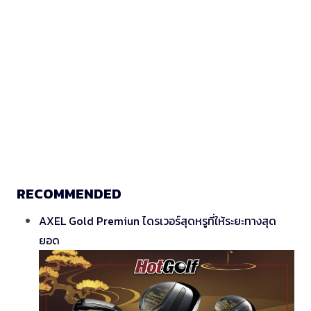
RECOMMENDED
AXEL Gold Premiun ไดรเวอร์สุดหรูที่ให้ระยะทางสุด
ยอด