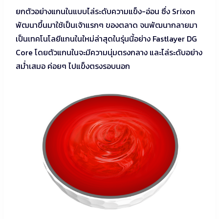
ยกตัวอย่างแกนในแบบไล่ระดับความแข็ง-อ่อน ซึ่ง Srixon
พัฒนาขึ้นมาใช้เป็นเจ้าแรกๆ ของตลาด จนพัฒนากลายมา
เป็นเทคโนโลยีแกนในใหม่ล่าสุดในรุ่นนี้อย่าง Fastlayer DG
Core โดยตัวแกนในจะมีความนุ่มตรงกลาง และไล่ระดับอย่าง
สม่ำเสมอ ค่อยๆ ไปแข็งตรงรอบนอก