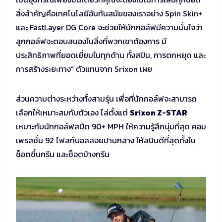
สิ่งสำคัญคือเทคโนโลยีอันทันสมัยของเราอย่าง Spin Skin+
และ FastLayer DG Core จะช่วยให้นักกอล์ฟมีความมั่นใจว่า
ลูกกอล์ฟจะตอบสนองในสิ่งที่พวกเขาต้องการ มี
ประสิทธิภาพที่ยอดเยี่ยมในทุกด้าน ทั้งสปิน, การตกหยุด และ
การสร้างระยะทาง” ตัวแทนจาก Srixon เผย
ส่วนความต่างระหว่างทั้งสามรุ่น เพื่อที่นักกอล์ฟจะสามารถ
เลือกให้เหมาะสมกับตัวเอง ไล่ตั้งแต่
Srixon Z-STAR
เหมาะกับนักกอล์ฟสปีด 90+ MPH ให้ความรู้สึกนุ่มที่สุด คอม
เพรสชั่น 92 ไฟลท์บอลลอยปานกลาง ให้สปินดีที่สุดทั้งใน
ช็อตขึ้นกรีน และช็อตข้างกรีน