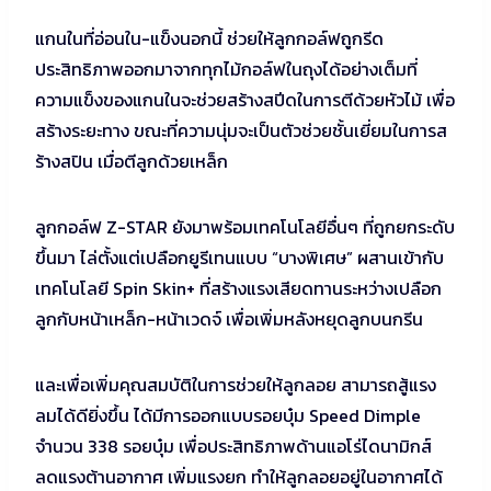
แกนในที่อ่อนใน-แข็งนอกนี้ ช่วยให้ลูกกอล์ฟถูกรีด
ประสิทธิภาพออกมาจากทุกไม้กอล์ฟในถุงได้อย่างเต็มที่
ความแข็งของแกนในจะช่วยสร้างสปีดในการตีด้วยหัวไม้ เพื่อ
สร้างระยะทาง ขณะที่ความนุ่มจะเป็นตัวช่วยชั้นเยี่ยมในการส
ร้างสปิน เมื่อตีลูกด้วยเหล็ก
ลูกกอล์ฟ Z-STAR ยังมาพร้อมเทคโนโลยีอื่นๆ ที่ถูกยกระดับ
ขึ้นมา ไล่ตั้งแต่เปลือกยูรีเทนแบบ “บางพิเศษ” ผสานเข้ากับ
เทคโนโลยี Spin Skin+ ที่สร้างแรงเสียดทานระหว่างเปลือก
ลูกกับหน้าเหล็ก-หน้าเวดจ์ เพื่อเพิ่มหลังหยุดลูกบนกรีน
และเพื่อเพิ่มคุณสมบัติในการช่วยให้ลูกลอย สามารถสู้แรง
ลมได้ดียิ่งขึ้น ได้มีการออกแบบรอยบุ๋ม Speed Dimple
จำนวน 338 รอยบุ๋ม เพื่อประสิทธิภาพด้านแอโร่ไดนามิกส์
ลดแรงต้านอากาศ เพิ่มแรงยก ทำให้ลูกลอยอยู่ในอากาศได้