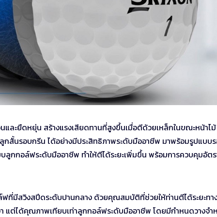
และยืดหยุ่น สร้างแรงเสียดทานที่สูงขึ้นเมื่อตีด้วยเหล็กในขณะหน้าไม้
ูกสั้นรอบกรีน ได้อย่างมีประสิทธิภาพระดับมืออาชีพ มาพร้อมรูปแบบ
ลูกกอล์ฟระดับมืออาชีพ ทำให้ตีได้ระยะเพิ่มขึ้น พร้อมการควบคุมอัต
์ฟที่มีสวิงสปีดระดับปานกลาง ด้วยคุณสมบัติที่ช่วยให้ท่านตีได้ระยะทางท
กกว่า แต่ได้คุณภาพเทียบเท่าลูกกอล์ฟระดับมืออาชีพ โดยมีกำหนดวางจำ