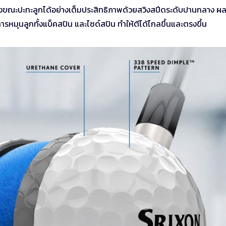
งขณะปะทะลูกได้อย่างเต็มประสิทธิภาพด้วยสวิงสปีดระดับปานกลาง ผล
หมุนลูกทั้งแบ็คสปิน และไซด์สปิน ทำให้ตีได้ไกลขึ้นและตรงขึ้น