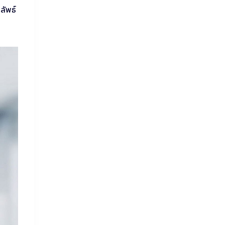
ลัพธ์