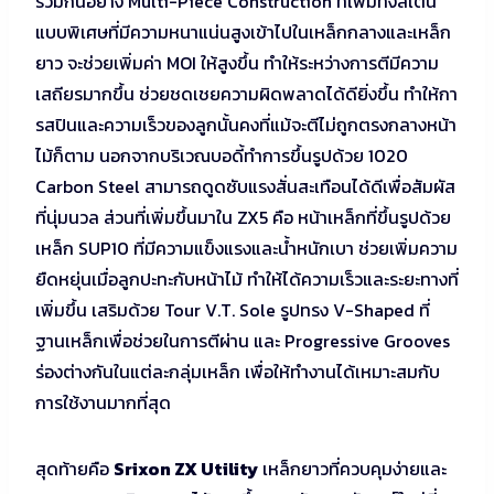
ร่วมกันอย่าง Multi-Piece Construction ที่เพิ่มทังสเตน
แบบพิเศษที่มีความหนาแน่นสูงเข้าไปในเหล็กกลางและเหล็ก
ยาว จะช่วยเพิ่มค่า MOI ให้สูงขึ้น ทำให้ระหว่างการตีมีความ
เสถียรมากขึ้น ช่วยชดเชยความผิดพลาดได้ดียิ่งขึ้น ทำให้กา
รสปินและความเร็วของลูกนั้นคงที่แม้จะตีไม่ถูกตรงกลางหน้า
ไม้ก็ตาม นอกจากบริเวณบอดี้ทำการขึ้นรูปด้วย 1020
Carbon Steel สามารถดูดซับแรงสั่นสะเทือนได้ดีเพื่อสัมผัส
ที่นุ่มนวล ส่วนที่เพิ่มขึ้นมาใน ZX5 คือ หน้าเหล็กที่ขึ้นรูปด้วย
เหล็ก SUP10 ที่มีความแข็งแรงและน้ำหนักเบา ช่วยเพิ่มความ
ยืดหยุ่นเมื่อลูกปะทะกับหน้าไม้ ทำให้ได้ความเร็วและระยะทางที่
เพิ่มขึ้น เสริมด้วย Tour V.T. Sole รูปทรง V-Shaped ที่
ฐานเหล็กเพื่อช่วยในการตีผ่าน และ Progressive Grooves
ร่องต่างกันในแต่ละกลุ่มเหล็ก เพื่อให้ทำงานได้เหมาะสมกับ
การใช้งานมากที่สุด
สุดท้ายคือ
Srixon ZX Utility
เหล็กยาวที่ควบคุมง่ายและ