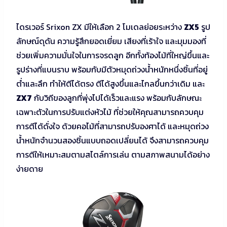
ไดรเวอร์ Srixon ZX มีให้เลือก 2 โมเดลย่อยระหว่าง
ZX5
รูป
ลักษณ์ดุดัน ความรู้สึกยอดเยี่ยม เสียงที่เร้าใจ และมุมมองที่
ช่วยเพิ่มความมั่นใจในการจรดลูก อีกทั้งท้องไม้ที่ใหญ่ขึ้นและ
รูปร่างที่แบนราบ พร้อมกับมีตัวหมุดถ่วงน้ำหนักหนึ่งชิ้นที่อยู่
ต่ำและลึก ทำให้ตีได้ตรง ตีได้สูงขึ้นและไกลขึ้นกว่าเดิม และ
ZX7
กับวิถีของลูกที่พุ่งไปได้เร็วและแรง พร้อมกับลักษณะ
เฉพาะตัวในการปรับแต่งหัวไม้ ที่ช่วยให้คุณสามารถควบคุม
การตีได้ดั่งใจ ด้วยคอไม้ที่สามารถปรับองศาได้ และหมุดถ่วง
น้ำหนักจำนวนสองชิ้นแบบถอดเปลี่ยนได้ จึงสามารถควบคุม
การตีให้เหมาะสมตามสไตล์การเล่น ตามสภาพสนามได้อย่าง
ง่ายดาย