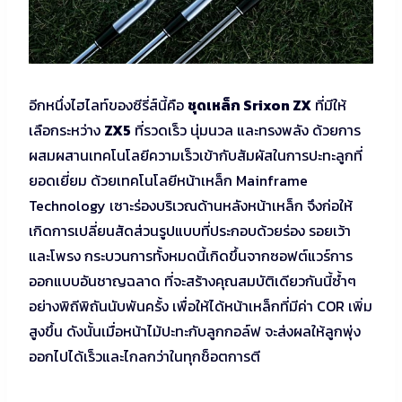
อีกหนึ่งไฮไลท์ของซีรี่ส์นี้คือ
ชุดเหล็ก Srixon ZX
ที่มีให้
เลือกระหว่าง
ZX5
ที่รวดเร็ว นุ่มนวล และทรงพลัง ด้วยการ
ผสมผสานเทคโนโลยีความเร็วเข้ากับสัมผัสในการปะทะลูกที่
ยอดเยี่ยม ด้วยเทคโนโลยีหน้าเหล็ก Mainframe
Technology เซาะร่องบริเวณด้านหลังหน้าเหล็ก จึงก่อให้
เกิดการเปลี่ยนสัดส่วนรูปแบบที่ประกอบด้วยร่อง รอยเว้า
และโพรง กระบวนการทั้งหมดนี้เกิดขึ้นจากซอฟต์แวร์การ
ออกแบบอันชาญฉลาด ที่จะสร้างคุณสมบัติเดียวกันนี้ซ้ำๆ
อย่างพิถีพิถันนับพันครั้ง เพื่อให้ได้หน้าเหล็กที่มีค่า COR เพิ่ม
สูงขึ้น ดังนั้นเมื่อหน้าไม้ปะทะกับลูกกอล์ฟ จะส่งผลให้ลูกพุ่ง
ออกไปได้เร็วและไกลกว่าในทุกช็อตการตี