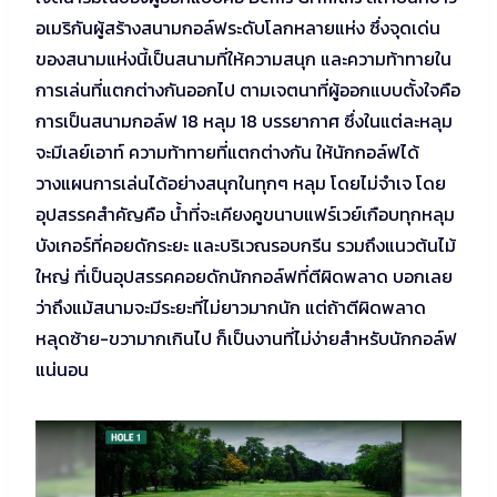
อเมริกันผู้สร้างสนามกอล์ฟระดับโลกหลายแห่ง ซึ่งจุดเด่น
ของสนามแห่งนี้เป็นสนามที่ให้ความสนุก และความท้าทายใน
การเล่นที่แตกต่างกันออกไป ตามเจตนาที่ผู้ออกแบบตั้งใจคือ
การเป็นสนามกอล์ฟ 18 หลุม 18 บรรยากาศ ซึ่งในแต่ละหลุม
จะมีเลย์เอาท์ ความท้าทายที่แตกต่างกัน ให้นักกอล์ฟได้
วางแผนการเล่นได้อย่างสนุกในทุกๆ หลุม โดยไม่จำเจ โดย
อุปสรรคสำคัญคือ น้ำที่จะเคียงคูขนาบแฟร์เวย์เกือบทุกหลุม
บังเกอร์ที่คอยดักระยะ และบริเวณรอบกรีน รวมถึงแนวต้นไม้
ใหญ่ ที่เป็นอุปสรรคคอยดักนักกอล์ฟที่ตีผิดพลาด บอกเลย
ว่าถึงแม้สนามจะมีระยะที่ไม่ยาวมากนัก แต่ถ้าตีผิดพลาด
หลุดซ้าย-ขวามากเกินไป ก็เป็นงานที่ไม่ง่ายสำหรับนักกอล์ฟ
แน่นอน