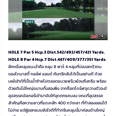
HOLE 7 Par 5 Hcp.3 Dist.542/492/457/421 Yards.
HOLE 8 Par 4 Hcp.7 Dist.447/409/377/351 Yards.
อีกหนึ่งหลุมแนะนำคือ หลุม 8 พาร์ 4 หลุมที่บ่งบอกตัวตน
ของไดนาสตี้ กอล์ฟ แอนด์ คันทรีคลับได้เป็นอย่างดี ด้วย
เลย์เอ้าท์ที่เป็นน้ำซ้ายไปตลอดแนวแฟร์เวย์จนถึงกรีน พร้อม
ด้วยต้นไม้ใหญ่ขนาบทั้งสองฝั่ง จากช็อตไดร์ฟจุดวางตัวจะมี
อุปสรรคบังเกอร์เข้ามาบีบให้จุดตกแคบลง ขณะที่อุปสรรค
สำคัญคือความยาวที่แตะหลัก 400 กว่าหลา ที่ทำสองออนได้
ไม่ง่าย แต่ผู้ออกแบบยังใจดีที่ทำกรีนหลุมนี้มาค่อนข้างใหญ่