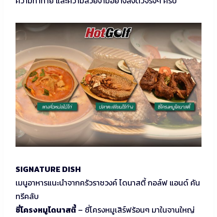
ความท้าทาย และความสวยงามอย่างลงตัวจริงๆ ครับ
SIGNATURE DISH
เมนูอาหารแนะนำจากครัวราชวงค์ ไดนาสตี้ กอล์ฟ แอนด์ คัน
ทรีคลับ
ซี่โครงหมูไดนาสตี้
– ซี่โครงหมูเสิร์ฟร้อนๆ มาในจานใหญ่