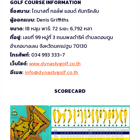
GOLF COURSE INFORMATION
ชื่อสนาม:
ไดนาสตี้ กอล์ฟ แอนด์ คันทรีคลับ
ผู้ออกแบบ:
Denis Griffiths
ขนาด:
18 หลุม พาร์: 72 ระยะ: 6,792 หลา
ที่อยู่:
เลขที่ 99 หมู่ที่ 3 ถนนพลดำริห์ ตำบลดอนตูม
อำเภอบางเลน จังหวัดนครปฐม 70130
โทรศัพท์:
034 993 333-7
เว็บไซต์:
www.dynastygolf.co.th
อีเมล:
info@dynastygolf.co.th
SCORECARD