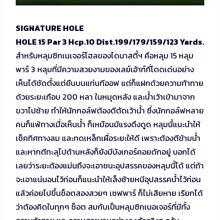
SIGNATURE HOLE
HOLE 15 Par 3 Hcp.10 Dist.199/179/159/123 Yards.
สำหรับหลุมซิกเนเจอร์โฮลของไดนาสตี้ฯ คือหลุม 15 หลุม
พาร์ 3 หลุมที่มีความสวยงามของเลย์เอ้าท์ที่โดดเด่นอย่าง
เห็นได้ชัดตั้งแต่ยืนบนแท่นทีออฟ แต่ก็แฝกด้วยความท้าทาย
ด้วยระยะเกือบ 200 หลา ในหมุดหลัง และน้ำเว้าเข้ามาจาก
ขวาไปซ้าย ทำให้นักกอล์ฟต้องตีตัดเว้าน้ำ ซึ่งนักกอล์ฟหลาย
คนก็แพ้ทางเมื่อเห็นน้ำ ก็เหมือนมีแรงดึงดูด หลุมนี้แนะนำให้
เช็คทิศทางลม และทดเหล็กเผื่อระยะให้ดี เพราะต้องตีข้ามน้ำ
และหากตีทะลุไปด้านหลังก็ยังมีบังเกอร์คอยดักอยู่ บอกได้
เลยว่าระยะต้องแม่นถึงจะเอาชนะอุปสรรคของหลุมนี้ได้ แต่ถ้า
จะเอาแน่นอนไว้ก่อนก็แนะนำให้เล็งซ้ายหนีอุปสรรคน้ำไว้ก่อน
แล้วค่อยไปขึ้นช็อตสองสวยๆ เซฟพาร์ ก็ไม่เสียหาย เรียกได้
ว่าต้องคิดในทุกๆ ช็อต สมกับเป็นหลุมซิกเนอเจอร์ที่มีทั้ง