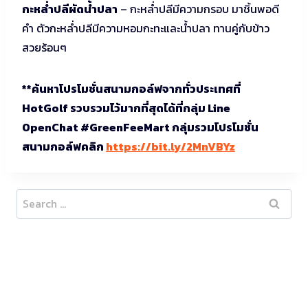
กะหล่ำปลีผัดน้ำปลา
– กะหล่ำปลีมีความกรอบ มาชิ้นพอดี
คำ ตัวกะหล่ำปลีมีความหอมกะทะและน้ำปลา ทานคู่กับข้าว
สวยร้อนๆ
**ค้นหาโปรโมชั่นสนามกอล์ฟจากทั่วประเทศที่
HotGolf รวบรวมไว้มากที่สุดได้ที่กลุ่ม Line
OpenChat #GreenFeeMart กลุ่มรวมโปรโมชั่น
สนามกอล์ฟคลิก
https://bit.ly/2MnVBYz
Search
for: