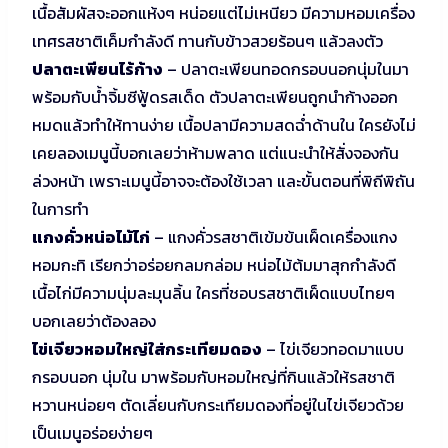
เนื้อสัมผัสจะออกแห้งๆ หน่อยแต่ไม่เหนียว มีความหอมเครื่อง
เทศรสชาติเค็มกำลังดี ทานกับข้าวสวยร้อนๆ แล้วลงตัว
ปลาตะเพียนไร้ก้าง
– ปลาตะเพียนทอดกรอบนอกนุ่มในมา
พร้อมกับน้ำจิ้มซีฟู้ดรสเด็ด ตัวปลาตะเพียนถูกนำก้างออก
หมดแล้วทำให้ทานง่าย เนื้อปลามีความสดฉ่ำด้านใน ใครยังไม่
เคยลองเมนูนี้บอกเลยว่าห้ามพลาด แต่แนะนำให้สั่งจองกัน
ล่วงหน้า เพราะเมนูนี้อาจจะต้องใช้เวลา และขั้นตอนที่พิถีพิถัน
ในการทำ
แกงคั่วหน่อไม้ไก่
– แกงคั่วรสชาติเข้มข้นเผ็ดเครื่องแกง
หอมกะทิ เรียกว่าอร่อยกลมกล่อม หน่อไม้ต้มมาสุกกำลังดี
เนื้อไก่มีความนุ่มละมุนลิ้น ใครที่ชอบรสชาติเผ็ดแบบไทยๆ
บอกเลยว่าต้องลอง
ไข่เจียวหอมใหญ่ใส่กระเทียมดอง
– ไข่เจียวทอดมาแบบ
กรอบนอก นุ่มใน มาพร้อมกับหอมใหญ่ที่กินแล้วให้รสชาติ
หวานหน่อยๆ ตัดเลี่ยนกับกระเทียมดองที่อยู่ในไข่เจียวด้วย
เป็นเมนูอร่อยง่ายๆ