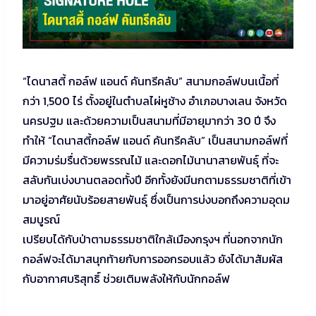
“ไดนาสตี้ กอล์ฟ แอนด์ คันทรีคลับ” สนามกอล์ฟบนเนื้อที่
กว่า 1,500 ไร่ ตั้งอยู่ในตำบลไผ่หูช้าง อำเภอบางเลน จังหวัด
นครปฐม และด้วยความเป็นสนามที่มีอายุมากว่า 30 ปี จึง
ทำให้ “ไดนาสตี้กอล์ฟ แอนด์ คันทรีคลับ” เป็นสนามกอล์ฟที่
มีความร่มรื่นด้วยพรรณไม้ และดอกไม้นานาสายพันธุ์ ที่จะ
สลับกันเบ่งบานตลอดทั้งปี อีกทั้งยังมีนกตามธรรมชาติที่เข้า
มาอยู่อาศัยนับร้อยสายพันธุ์ ซึ่งเป็นการบ่งบอกถึงความอุดม
สมบูรณ์
เปรียบได้กับป่าตามธรรมชาติใกล้เมืองกรุงฯ ที่นอกจากนัก
กอล์ฟจะได้มาสนุกท้ายกับการออกรอบแล้ว ยังได้มาสัมผัส
กับอากาศบริสุทธิ์ ช่วยเติมพลังให้กับนักกอล์ฟ