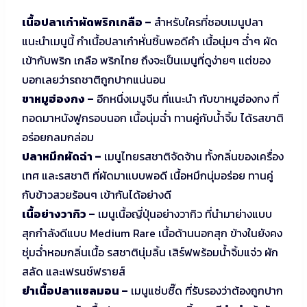
เนื้อปลาเก๋าผัดพริกเกลือ –
สำหรับใครที่ชอบเมนูปลา
แนะนำเมนูนี้ กำเนื้อปลาเก๋าหั่นชิ้นพอดีคำ เนื้อนุ่มๆ ฉ่ำๆ ผัด
เข้ากับพริก เกลือ พริกไทย ถึงจะเป็นเมนูที่ดูง่ายๆ แต่ของ
บอกเลยว่ารถชาติถูกปากแน่นอน
ขาหมูฮ่องกง –
อีกหนึ่งเมนูจีน ที่แนะนำ กับขาหมูฮ่องกง ที่
ทอดมาหนังฟูกรอบนอก เนื้อนุ่มฉ่ำ ทานคู่กับน้ำจิ้ม ได้รสขาติ
อร่อยกลมกล่อม
ปลาหมึกผัดฉ่า –
เมนูไทยรสชาติจัดจ้าน ทั้งกลิ่นของเครื่อง
เทศ และรสชาติ ที่ผัดมาแบบพอดี เนื้อหมึกนุ่มอร่อย ทานคู่
กับข้าวสวยร้อนๆ เข้ากันได้อย่างดี
เนื้อย่างวากิว –
เมนูเนื้อญี่ปุ่นอย่างวากิว ที่นำมาย่างแบบ
สุกกำลังดีแบบ Medium Rare เนื้อด้านนอกสุก ข้างในยังคง
ชุ่มฉ่ำหอมกลิ่นเนื้อ รสชาตินุ่มลิ้น เสิร์ฟพร้อมน้ำจิ้มแจ่ว ผัก
สลัด และเฟรนช์ฟรายส์
ยำเนื้อปลาแซลมอน –
เมนูแซ่บซี๊ด ที่รับรองว่าต้องถูกปาก