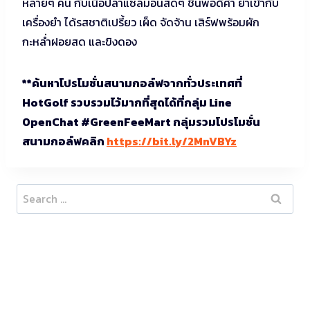
หลายๆ คน กับเนื้อปลาแซลมอนสดๆ ชิ้นพอดีคำ ยำเข้ากับ
เครื่องยำ ได้รสชาติเปรี้ยว เผ็ด จัดจ้าน เสิร์ฟพร้อมผัก
กะหล่ำฝอยสด และขิงดอง
**ค้นหาโปรโมชั่นสนามกอล์ฟจากทั่วประเทศที่
HotGolf รวบรวมไว้มากที่สุดได้ที่กลุ่ม Line
OpenChat #GreenFeeMart กลุ่มรวมโปรโมชั่น
สนามกอล์ฟคลิก
https://bit.ly/2MnVBYz
Search
for: