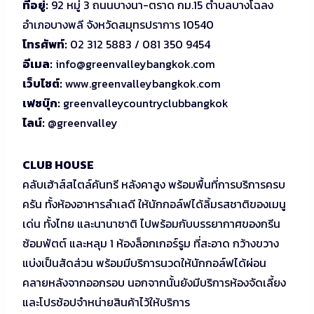
ที่อยู่:
92 หมู่ 3 ถนนบางนา-ตราด กม.15 ตำบลบางโฉลง
อำเภอบางพลี จังหวัดสมุทรปราการ 10540
โทรศัพท์:
02 312 5883 / 081 350 9454
อีเมล:
info@greenvalleybangkok.com
เว็บไซต์:
www.greenvalleybangkok.com
เฟซบุ๊ก:
greenvalleycountryclubbangkok
ไลน์:
@greenvalley
CLUB HOUSE
คลับเฮ้าส์สไตล์คันทรี หลังคาสูง พร้อมพื้นที่การบริการครบ
ครัน ทั้งห้องอาหารลำเลดี ให้นักกอล์ฟได้ลิ้มรสชาติของเมนู
เด่น ทั้งไทย และนานาชาติ ไปพร้อมกับบรรยากาศของกรีน
ซ้อมพัตต์ และหลุม 1 ห้องล็อกเกอร์รูม ที่สะอาด กว้างขวาง
แบ่งเป็นสัดส่วน พร้อมมีบริการนวดให้นักกอล์ฟได้ผ่อน
คลายหลังจากออกรอบ นอกจากนั้นยังมีบริการห้องจัดเลี้ยง
และโปรช้อปจำหน่ายสินค้าไว้ให้บริการ