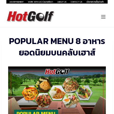
Skip
ADVERTISEMENT
WORK WITH US | ร่วมงานกับเรา
ABOUT US
CONTACT US
นโยบายความเป็นส่วนตัว
to
content
POPULAR MENU 8 อาหาร
ยอดนิยมบนคลับเฮาส์