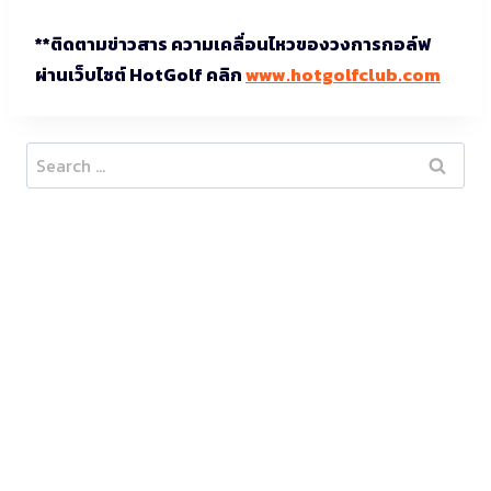
**ติดตามข่าวสาร ความเคลื่อนไหวของวงการกอล์ฟ
ผ่านเว็บไซต์ HotGolf คลิก
www.hotgolfclub.com
Search
for: