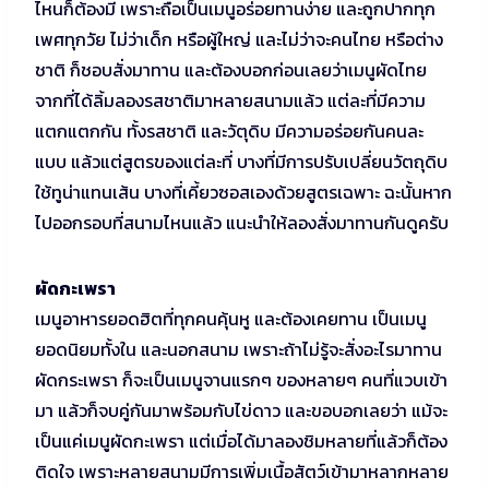
ไหนก็ต้องมี เพราะถือเป็นเมนูอร่อยทานง่าย และถูกปากทุก
เพศทุกวัย ไม่ว่าเด็ก หรือผู้ใหญ่ และไม่ว่าจะคนไทย หรือต่าง
ชาติ ก็ชอบสั่งมาทาน และต้องบอกก่อนเลยว่าเมนูผัดไทย
จากที่ได้ลิ้มลองรสชาติมาหลายสนามแล้ว แต่ละที่มีความ
แตกแตกกัน ทั้งรสชาติ และวัตุดิบ มีความอร่อยกันคนละ
แบบ แล้วแต่สูตรของแต่ละที่ บางที่มีการปรับเปลี่ยนวัตถุดิบ
ใช้ทูน่าแทนเส้น บางที่เคี้ยวซอสเองด้วยสูตรเฉพาะ ฉะนั้นหาก
ไปออกรอบที่สนามไหนแล้ว แนะนำให้ลองสั่งมาทานกันดูครับ
ผัดกะเพรา
เมนูอาหารยอดฮิตที่ทุกคนคุ้นหู และต้องเคยทาน เป็นเมนู
ยอดนิยมทั้งใน และนอกสนาม เพราะถ้าไม่รู้จะสั่งอะไรมาทาน
ผัดกระเพรา ก็จะเป็นเมนูจานแรกๆ ของหลายๆ คนที่แวบเข้า
มา แล้วก็จบคู่กันมาพร้อมกับไข่ดาว และขอบอกเลยว่า แม้จะ
เป็นแค่เมนูผัดกะเพรา แต่เมื่อได้มาลองชิมหลายที่แล้วก็ต้อง
ติดใจ เพราะหลายสนามมีการเพิ่มเนื้อสัตว์เข้ามาหลากหลาย