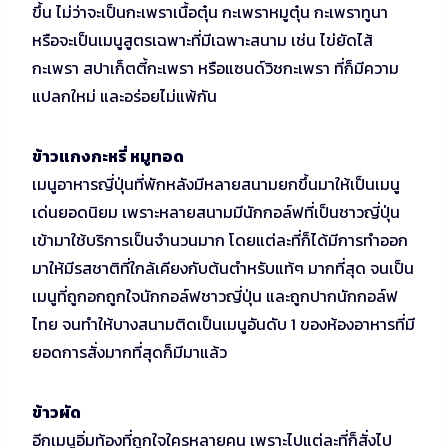
ขึ้น ไม่ว่าจะเป็นกะเพราเนื้อตุ๋น กะเพราหมูตุ๋น กะเพราทูนา
หรือจะเป็นเมนูสูตรเฉพาะที่มีเฉพาะสนาม เช่น ไข่ยัดไส้
กะเพรา สปาเก็ตตี้กะเพรา หรือแซนด์วิชกะเพรา ที่ก็มีความ
แปลกใหม่ และอร่อยไม่แพ้กัน
ข้าวแกงกะหรี่ หมูทอด
เมนูอาหารญี่ปุ่นที่พักหลังมีหลายสนามยกขึ้นมาให้เป็นเมนู
เด่นยอดนิยม เพราะหลายสนามมีนักกอล์ฟที่เป็นชาวญี่ปุ่น
เข้ามาใช้บริการเป็นจำนวนมาก โดยแต่ละที่ก็ได้มีการทำออก
มาให้มีรสชาติที่ใกล้เคียงกับต้นตำหรับแท้ๆ มากที่สุด จนเป็น
เมนูที่ถูกอกถูกใจนักกอล์ฟชาวญี่ปุ่น และถูกปากนักกอล์ฟ
ไทย จนทำให้บางสนามติดเป็นเมนูอันดับ 1 ของห้องอาหารที่มี
ยอดการสั่งมากที่สุดก็มีมาแล้ว
ข้าวผัด
อีกเมนูอิ่มท้องที่ถูกใจใครหลายคน เพราะไปแต่ละที่ก็สั่งไป