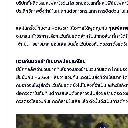
บริษัทที่ผลิตเลนส์โพลาไรซ์แห่งแรกของโลกที่ผสมฟิล์มโพลาไร
ประสิทธิภาพซึ่งทำให้เลนส์ทนต่อการกระแทก การขีดข่วน และม
และในครั้งนี้ทีมงาน HotGolf มีโอกาสได้พูดคุยกับ
คุณพัชรพ
จะมาแนะนำวิธีการเลือกแว่นกันแดดสำหรับนักกอล์ฟ ที่เราได้รับค
“จำเป็น” อย่างมาก ยอมเสียเงินซื้อแว่นป้องกันดวงตาตั้งแต่วั
แว่นกันแดดจำเป็นมากน้อยแค่ไหน
มีนักกอล์ฟจำนวนมากที่เลือกจะมองข้ามแว่นกันแดด โดยมองว่า
ยืนยันกับ HotGolf เลยว่า แว่นกันแดดเป็นสิ่งที่จำเป็นมาก
คนอาจจะยังรู้สึกว่าแว่นกันแดดยังไม่ใช่สิ่งที่จำเป็น อย่างไร
ต่อดวงตาในทันที แต่การสะสมดังกล่าวจะไปส่งผลร้ายต่อดวงตา
ควรต้องใส่แว่นกันแดดก็สายไปเสียแล้ว ดังนั้นจึงเป็นการดีกว่