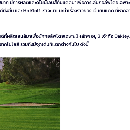
มาก มีการผลิตและดีไซน์เลนส์กันแดดมาเพื่อการเล่นกอล์ฟโดยเฉพาะ เ
ี่ดียิ่งขึ้น และ HotGolf เราจะมาแนะนำเรื่องราวของแว่นกันแดด ที่หากอ่
ี่ผลิตเลนส์มาเพื่อนักกอล์ฟโดยเฉพาะมีหลักๆ อยู่ 3 เจ้าคือ Oakley,
คโนโลยี รวมถึงมีจุดเด่นที่แตกต่างกันไป ดังนี้