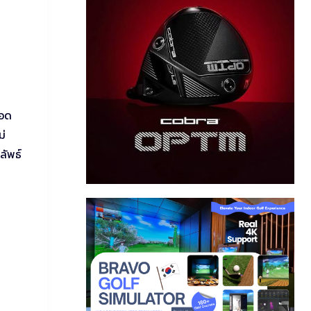
ลอด
ม่
ลัพธ์