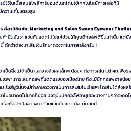
ซ์ไว้ในเนื้อเลนส์โพลีคาร์บอนด์เนทโดยใช้เทคโนโลยีการหล่อที่มี
ีความเที่ยงตรงสูง
ร ลีลาวิชิตชัย, Marketing and Sales Swans Eyewear Thaila
ำยืนยันว่า แว่นกันแดดไม่ใช่แค่ช่วยให้คุณตีกอล์ฟดีขึ้นเท่านั้น แต่ยัง
นนี้ ดีกว่าต้องมาเสียเงินรักษาดวงตาในภายหลังครับ!!
เป็นสิ่งไม่จำเป็น และอาจส่งผลเล็กๆ น้อยๆ ต่อการเล่น แต่ คุณพัชร
 โดยเฉพาะการเล่นกอล์ฟที่แดดแรงของเมืองไทย ถึงแม้นักกอล์ฟอายุน้
ก็ตาม รังสียูวีนั้นจะมีทำลายดวงตาเป็นการสะสมไปเรื่อยๆ โดยไม่ได้ส่งผลร
ในอนาคตไม่มากก็น้อย ปัจจุบันนักกอล์ฟอายุเยอะบางท่านกว่าจะคิดได
าที่จะเริ่มปกป้องดวงตาด้วยแว่นกันแดดตั้งแต่ตอนนี้