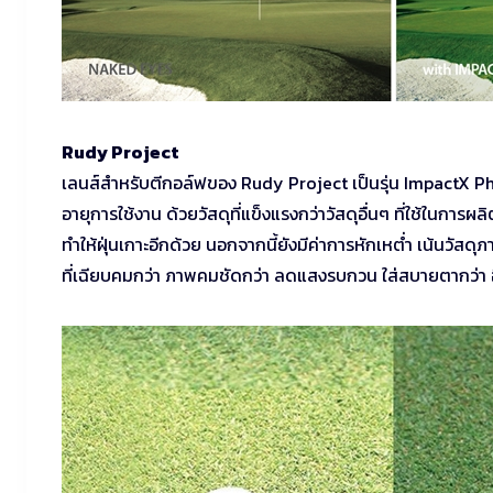
Rudy Project
เลนส์สำหรับตีกอล์ฟของ Rudy Project เป็นรุ่น ImpactX Ph
อายุการใช้งาน ด้วยวัสดุที่แข็งแรงกว่าวัสดุอื่นๆ ที่ใช้ในการผ
ทำให้ฝุ่นเกาะอีกด้วย นอกจากนี้ยังมีค่าการหักเหต่ำ เน้นวัสด
ที่เฉียบคมกว่า ภาพคมชัดกว่า ลดแสงรบกวน ใส่สบายตากว่า อี