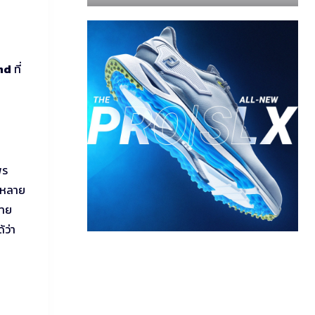
nd
ที่
พร
อยหลาย
้าย
้ว่า