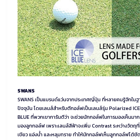
SWANS
SWANS เป็นแบรนด์แว่นจากประเทศญี่ปุ่น ที่หลายคนรู้จักในฐานะ
ปัจจุบัน โดยเลนส์สำหรับตีกอล์ฟเป็นเลนส์รุ่น Polarized IC
BLUE ที่พวกเขาการันตีว่า จะช่วยนักกอล์ฟในการมองเห็นมากท
มองลูกกอล์ฟ เพราะเลนส์สีฟ้าจะเพิ่ม Contrast ระหว่างวัตถุที
เขียว แอ่งน้ำ และหลุมทราย ทำให้นักกอล์ฟเห็นลูกกอล์ฟได้ช