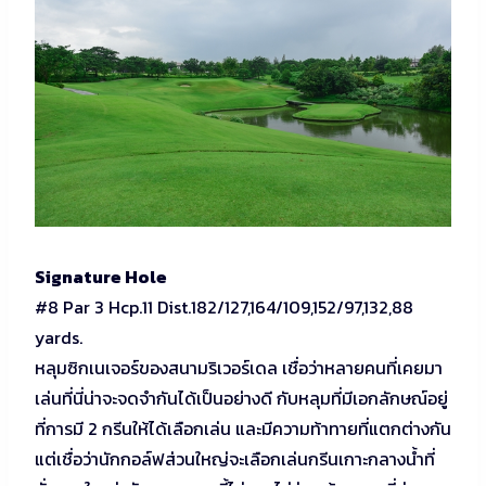
Signature Hole
#8 Par 3 Hcp.11 Dist.182/127,164/109,152/97,132,88
yards.
หลุมซิกเนเจอร์ของสนามริเวอร์เดล เชื่อว่าหลายคนที่เคยมา
เล่นที่นี่น่าจะจดจำกันได้เป็นอย่างดี กับหลุมที่มีเอกลักษณ์อยู่
ที่การมี 2 กรีนให้ได้เลือกเล่น และมีความท้าทายที่แตกต่างกัน
แต่เชื่อว่านักกอล์ฟส่วนใหญ่จะเลือกเล่นกรีนเกาะกลางน้ำที่