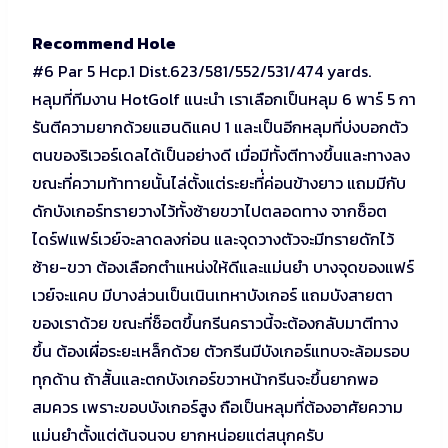
Recommend Hole
#6 Par 5 Hcp.1 Dist.623/581/552/531/474 yards.
หลุมที่ทีมงาน HotGolf แนะนำ เราเลือกเป็นหลุม 6 พาร์ 5 กา
รันตีความยากด้วยแฮนดิแคป 1 และเป็นอีกหลุมที่บ่งบอกตัว
ตนของริเวอร์เดลได้เป็นอย่างดี เมื่อมีทั้งตีทางขึ้นและทางลง
ขณะที่ความท้าทายนั้นไล่ตั้งแต่ระยะที่่ค่อนข้างยาว แถมมีกับ
ดักบังเกอร์ทรายวางไว้ทั้งซ้ายขวาไปตลอดทาง จากช็อต
ไดร์ฟแฟร์เวย์จะลาดลงก่อน และจุดวางตัวจะมีทรายดักไว้
ซ้าย-ขวา ต้องเลือกตำแหน่งให้ดีและแม่นยำ บางจุดของแฟร์
เวย์จะแคบ มีบางส่วนเป็นเนินเทหาบังเกอร์ แถมบังสายตา
ของเราด้วย ขณะที่ช็อตขึ้นกรีนคราวนี้จะต้องกลับมาตีทาง
ขึ้น ต้องเผื่อระยะเหล็กด้วย ตัวกรีนมีบังเกอร์แทบจะล้อมรอบ
ทุกด้าน ถ้าสั้นและตกบังเกอร์ขวาหน้ากรีนจะขึ้นยากพอ
สมควร เพราะขอบบังเกอร์สูง ถือเป็นหลุมที่ต้องอาศัยความ
แม่นยำตั้งแต่ต้นจนจบ ยากหน่อยแต่สนุกครับ