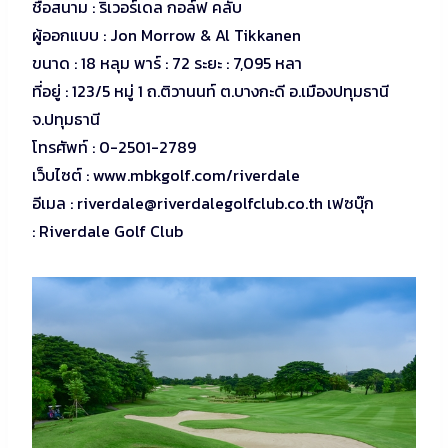
ชื่อสนาม : ริเวอร์เดล กอล์ฟ คลับ
ผู้ออกแบบ : Jon Morrow & Al Tikkanen
ขนาด : 18 หลุม พาร์ : 72 ระยะ : 7,095 หลา
ที่อยู่ : 123/5 หมู่ 1 ถ.ติวานนท์ ต.บางกะดี อ.เมืองปทุมธานี
จ.ปทุมธานี
โทรศัพท์ : 0-2501-2789
เว็บไซต์ : www.mbkgolf.com/riverdale
อีเมล :
riverdale@riverdalegolfclub.co.th
เฟซบุ๊ก
: Riverdale Golf Club