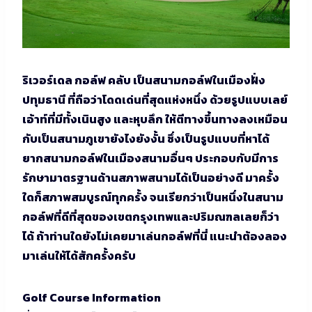
ริเวอร์เดล กอล์ฟ คลับ เป็นสนามกอล์ฟในเมืองฝั่ง
ปทุมธานี ที่ถือว่าโดดเด่นที่สุดแห่งหนึ่ง ด้วยรูปแบบเลย์
เอ้าท์ที่มีทั้งเนินสูง และหุบลึก ให้ตีทางขึ้นทางลงเหมือน
กับเป็นสนามภูเขายังไงยังงั้น ซึ่งเป็นรูปแบบที่หาได้
ยากสนามกอล์ฟในเมืองสนามอื่นๆ ประกอบกับมีการ
รักษามาตรฐานด้านสภาพสนามได้เป็นอย่างดี มาครั้ง
ใดก็สภาพสมบูรณ์ทุกครั้ง จนเรียกว่าเป็นหนึ่งในสนาม
กอล์ฟที่ดีที่สุดของเขตกรุงเทพและปริมณฑลเลยก็ว่า
ได้ ถ้าท่านใดยังไม่เคยมาเล่นกอล์ฟที่นี่ แนะนำต้องลอง
มาเล่นให้ได้สักครั้งครับ
Golf Course Information