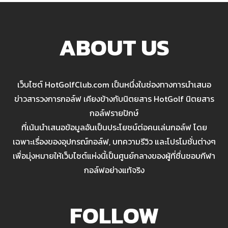
ABOUT US
เว็บไซต์ HotGolfClub.com เป็นหนึ่งในช่องทางการนำเสนอ
ข่าวสารวงการกอล์ฟ เคียงข้างกับนิตยสาร HotGolf นิตยสาร
กอล์ฟรายปักษ์
ที่เน้นนำเสนอข้อมูลอันเป็นประโยชน์ต่อคนเล่นกอล์ฟ โดย
เฉพาะเรื่องของอุปกรณ์กอล์ฟ, บทความรีวิว และโปรโมชั่นต่างๆ
เพื่อมุ่งหมายให้เว็บไซต์แห่งนี้เป็นศูนย์กลางของผู้ที่ชื่นชอบกีฬา
กอล์ฟอย่างแท้จริง
FOLLOW