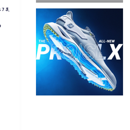
7 สี,
ง