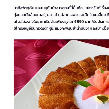
มาถึงวัตถุดิบ และเมนูกันบ้าง เพราะที่นี่ขึ้นชื่อ และการันตีเร
กุ้งบอสตันล็อบเตอร์, ปลาเก๋า, ปลากระพง และสัตว์ทะเลอื่นๆ
สไตล์ฮ่องกงในราคาเริ่มต้นเพียงชุดละ 4,990 บาท/รับประทาน
ซี่โครงหมูอ่อนทอดเต้าหู้ยี้, แมงกะพรุนยำน้ำมันงา และเปาะเปี๊ย