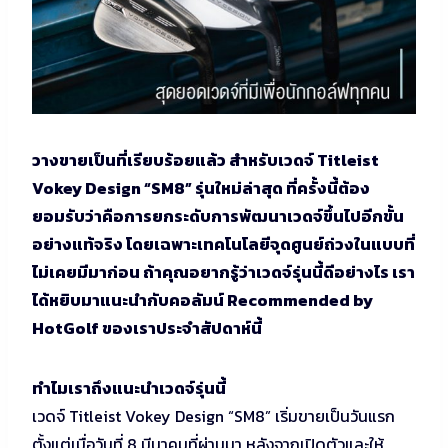
วางขายเป็นที่เรียบร้อยแล้ว สำหรับเวดจ์ Titleist
Vokey Design “SM8” รุ่นใหม่ล่าสุด ที่ครั้งนี้ต้อง
ยอมรับว่าคือการยกระดับการพัฒนาเวดจ์ขึ้นไปอีกขั้น
อย่างแท้จริง โดยเฉพาะเทคโนโลยีจุดศูนย์ถ่วงในแบบที่
ไม่เคยมีมาก่อน ถ้าคุณอยากรู้ว่าเวดจ์รุ่นนี้ดีอย่างไร เรา
ได้หยิบมาแนะนำกับคอลัมน์ Recommended by
HotGolf ของเราประจำสัปดาห์นี้
ทำไมเราถึงแนะนำเวดจ์รุ่นนี้
เวดจ์ Titleist Vokey Design “SM8” เริ่มขายเป็นวันแรก
ตั้งแต่เมื่อวันที่ 8 มีนาคมที่ผ่านมา หลังจากเปิดตัวและให้