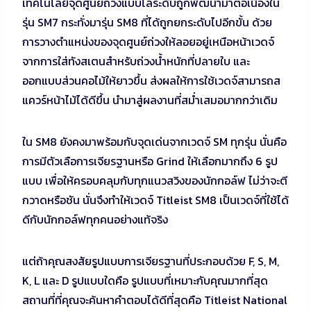
เทคโนโลยีจุดศูนย์ถ่วงแบบไล่ระดับถูกพัฒนามาต่อเนื่องใน
รุ่น SM7 กระทั่งมารุ่น SM8 ที่ได้ถูกยกระดับไปอีกขั้น ด้วย
การวางตำแหน่งของจุดศูนย์ถ่วงให้ลอยอยู่เหนือหน้าเวดจ์
จากการใส่ทังสเตนสำหรับถ่วงน้ำหนักที่ปลายใบ และ
ออกแบบส่วนคอไม้ให้ยาวขึ้น ส่งผลให้การใช้เวดจ์สามารถส
แควร์หน้าไม้ได้ดีขึ้น นำมาสู่ผลงานที่สม่ำเสมอมากกว่าเดิม
ใน SM8 ยังคงมาพร้อมกับจุดเด่นจากเวดจ์ SM ทุกรุ่น นั่นคือ
การมีตัวเลือการเจียรฐานหรือ Grind ให้เลือกมากถึง 6 รูป
แบบ เพื่อให้ครอบคลุมกับทุกแนวสวิงของนักกอล์ฟ ไม่ว่าจะตี
กวาดหรือชัน นั่นจึงทำให้เวดจ์ Titleist SM8 เป็นเวดจ์ที่ใช้ได้
ดีกับนักกอล์ฟทุกคนอย่างแท้จริง
แต่ถ้าคุณสงสัยรูปแบบการเจียรฐานที่ประกอบด้วย F, S, M,
K, L และ D รูปแบบใดคือ รูปแบบที่เหมาะกับคุณมากที่สุด
สถานที่ที่คุณจะค้นหาคำตอบได้ดีที่สุดคือ Titleist National