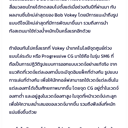
สื่อมวลชนไทยได้ทดสอบไปตั้งแต่เมื่อช่วงต้นปีที่ผ่านมา กับ
ผลงานชิ้นใหม่ล่าสุดของ Bob Vokey โดยมีการแนะนำถึงรูป
แบบดีไซน์ใหม่ล่าสุดที่มีการพัฒนาขึ้นมา รวมถึงการนำ
ทังสเตนมาใช้ถ่วงน้ำหนักเป็นครั้งแรกอีกด้วย
ถ้าย้อนกันไปครั้งแรกที่ Vokey นำเทคโนโลยีจุดศูนย์ถ่วง
แบบไล่ระดับ หรือ Progressive CG มาใช้คือ ในรุ่น SM6 ที่
ถือเป็นการปฏิวัติรูปแบบการออกแบบเวดจ์อย่างแท้จริง จาก
แนวคิดที่เวดจ์แต่ละองศานั้นจะมีจุดอิมแพ็คที่ต่างกัน รูปแบบ
การเล่นที่ต่างกัน เพื่อให้นักกอล์ฟสามารถใช้เวดจ์แต่ละชิ้นใน
แต่ละองศาได้เต็มศักยภาพมากขึ้น โดยจุด CG อยู่ต่ำในเวดจ์
องศาต่ำ และอยู่สูงในเวดจ์องศาสูง ในจุดที่หน้าเวดจ์ปะทะลูก
เพื่อให้ความสม่ำเสมอของเวดจ์มากขึ้น รวมถึงฟีลลิ่งที่หนัก
แน่นยิ่งขึ้นด้วย