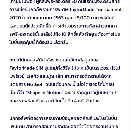
เท่านั้นไม่พอ!! ผู้ที่สั่งพรี-ออเดอร์ 50 คนแรกยังจะได้รับสิทธิ์
การแข่งขันกอล์ฟรายการพิเศษ TaylorMade Tournament
2020 ในเดือนเมษายน 2563 มูลค่า 5,000 บาท ฟรีทันที
และตอนนี้แว่วว่าสิทธิ์ในการเข้าร่วมรายการดังกล่าวจากกา
รพรี-ออเดอร์นั้นเหลือไม่ถึง 10 สิทธิ์แล้ว ถ้าคุณต้องการโปร
โมชั่นสุดคุ้มนี้ ก็ต้องรีบแล้วครับ!
ขณะที่นักกอล์ฟที่กำลังรอรายละเอียดข้อมูลของ
TaylorMade SIM รุ่นใหม่ทั้งซีรี่ส์ ไม่ว่าจะเป็นไดรเวอร์, หัวไม้
แฟร์เวย์, เรสคิว และชุดเหล็ก สามารถรอติดตามได้จาก
นิตยสาร HotGolf ฉบับเดือนก.พ.นี้ เมื่อไดรเวอร์ที่มีคอน
เซ็ปต์ว่า “Shape In Motion” จะมาปรากฎตัวอยู่บนหน้าปก
ของเรา พร้อมเรื่องราวที่จัดเต็มถึง 4 หน้าอีกด้วย
นักกอล์ฟที่ต้องการสอบถามข้อมูลผลิตภัณฑ์และโปรโมชั่น
เพิ่มเติม สามารถสอบถามรายละเอียดได้โดยตรงที่บริษัท ซี