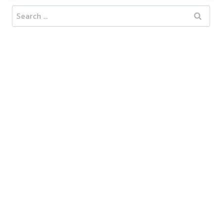
Search
for: