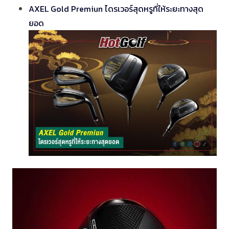
AXEL Gold Premiun ไดรเวอร์สุดหรูที่ให้ระยะทางสุด
ยอด