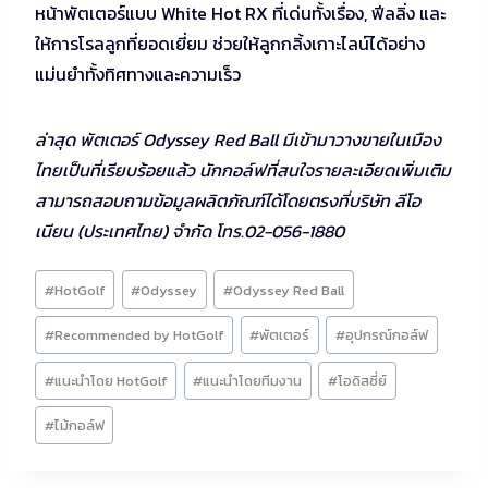
หน้าพัตเตอร์แบบ White Hot RX ที่เด่นทั้งเรื่อง, ฟีลลิ่ง และ
ให้การโรลลูกที่ยอดเยี่ยม ช่วยให้ลูกกลิ้งเกาะไลน์ได้อย่าง
แม่นยำทั้งทิศทางและความเร็ว
ล่าสุด พัตเตอร์ Odyssey Red Ball มีเข้ามาวางขายในเมือง
ไทยเป็นที่เรียบร้อยแล้ว นักกอล์ฟที่สนใจรายละเอียดเพิ่มเติม
สามารถสอบถามข้อมูลผลิตภัณฑ์ได้โดยตรงที่บริษัท ลีโอ
เนียน (ประเทศไทย) จำกัด โทร.02-056-1880
Post
#
HotGolf
#
Odyssey
#
Odyssey Red Ball
Tags:
#
Recommended by HotGolf
#
พัตเตอร์
#
อุปกรณ์กอล์ฟ
#
แนะนำโดย HotGolf
#
แนะนำโดยทีมงาน
#
โอดิสซี่ย์
#
ไม้กอล์ฟ