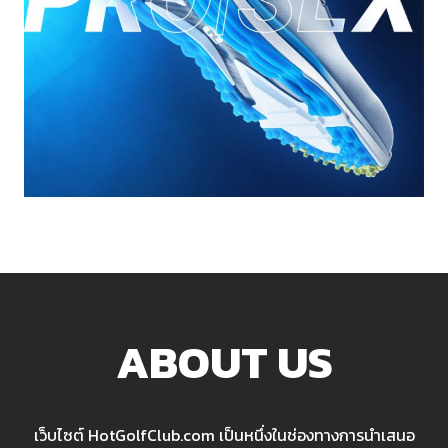
ABOUT US
เว็บไซต์ HotGolfClub.com เป็นหนึ่งในช่องทางการนำเสนอ