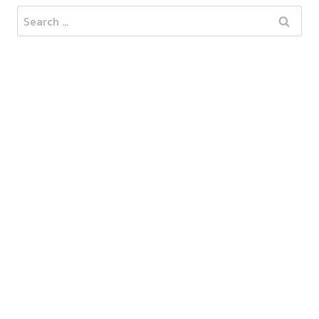
Search
for: