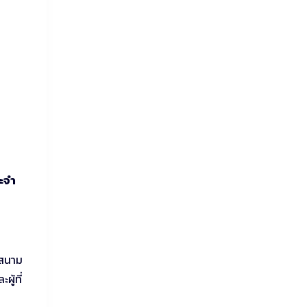
ะจำ
่สนาม
ู้ที่