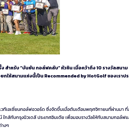
ำหรับ “บันยัน กอล์ฟคลับ” หัวหิน เมื่อคว้าถึง 10 รางวัลสนาม
ขอยกให้สนามแห่งนี้เป็น Recommended by HotGolf ของเราปร
ีเอเชี่ยนกอล์ฟอวอร์ด ซึ่งจัดขึ้นเมื่อต้นเดือนพฤศจิกายนที่ผ่านมา ที
 ใกล้กับกรุงนิวเดลี ประเทศอินเดีย เพื่อมอบรางวัลให้กับสนามกอล์ฟและผ
ต่างๆ