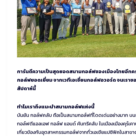
การันตีความเป็นสุดยอดสนามกอล์ฟของเมืองไทยอีกครั้ง ส
กอล์ฟยอดเยี่ยม จากเวทีเอเชี่ยนกอล์ฟอวอร์ด จนเรา
สัปดาห์นี้
ทำไมเราถึงแนะนำสนามกอล์ฟแห่งนี้
บันยัน กอล์ฟคลับ ถือเป็นสนามกอล์ฟที่โดดเด่นอย่างมาก บนเวท
กอล์ฟดีแอลเอฟ กอล์ฟ แอนด์ คันทรีคลับ ในเมืองเมืองคุร์เคาน์
เกี่ยวข้องกับอุตสาหกรรมกอล์ฟจากทั่วเอเชียแปซิฟิคในสาขา