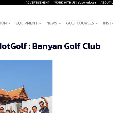
ADVERTISEMENT
WORK WITH US | ร่วมงานกับเรา
ABOUT 
ION
EQUIPMENT
NEWS
GOLF COURSES
INST
tGolf : Banyan Golf Club