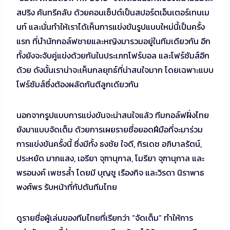
สปริง คันทรีคลับ ด้วยคอนเซ็ปต์เป็นสปอร์ตเอ็นเตอร์เทนเม
นท์ และนั่นทำให้เราได้เห็นการแข่งขันรูปแบบใหม่นี้เป็นครั้ง
แรก ที่นำนักกอล์ฟชายและหญิงมารวมอยู่ในทีมเดียวกัน อีก
ทั้งยังจะจับคู่แข่งด้วยกันในประเภทโฟร์บอล และโฟร์ซัมส์อีก
ด้วย ดังนั้นเราน่าจะเห็นกลยุทธ์ที่น่าสนใจมาก โดยเฉพาะแบบ
โฟร์ซัมส์ซึ่งต้องผลัดกันตีลูกเดียวกัน
นอกจากรูปแบบการแข่งขันจะน่าสนใจแล้ว ทีมกอล์ฟฝั่งไทย
ยังมาแบบจัดเต็ม ด้วยการเผยรายชื่อยอดฝีมือที่จะมาร่วม
การแข่งขันครั้งนี้ ซึ่งมีทั้ง ธงชัย ใจดี, กิรเดช อภิบาลรัตน์,
ประหยัด มากแสง, เอรียา จุฑานุกาล, โมรียา จุฑานุกาล และ
พรอนงค์ เพชรล้ำ โดยมี บุญชู เรืองกิจ และวิรดา นิราพาธ
พงศ์พร รับหน้าที่กัปตันทีมไทย
ดูรายชื่อผู้เล่นของทีมไทยที่เรียกว่า “จัดเต็ม” ทำให้การ