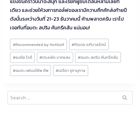
แข่งขันคราวนี้น่าจะสนุก และเรียกผู้ชมได้ล้นหลามเลยที
เดียว และช่วยให้วงการกอล์ฟของเรามีความคึกคักส่งท้ายปี
ดังนั้นระหว่างวันที่ 21-23 ธันวาคมนี้ ห้ามพลาดครับ เราไป
เจอกันที่อมตะ สปริง คันทรีคลับ แน่นอน!
Post
#
Recommended by HotGolf
#
กิรเดช อภิบาลรัตน์
Tags:
#
ธงชัย ใจดี
#
ประหยัด มากแสง
#
อมตะ สปริง คันทรีคลับ
#
อมตะ เฟรนด์ชิพ คัพ
#
เอรียา จุฑานุกาล
Search
for: