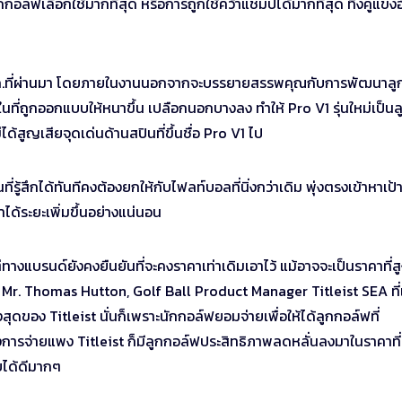
กกอล์ฟเลือกใช้มากที่สุด หรือการถูกใช้คว้าแชมป์ได้มากที่สุด ทิ้งคู่แข่ง
 24 ม.ค.ที่ผ่านมา โดยภายในงานนอกจากจะบรรยายสรรพคุณกับการพัฒนาลู
นที่ถูกออกแบบให้หนาขึ้น เปลือกนอกบางลง ทำให้ Pro V1 รุ่นใหม่เป็นล
่ได้สูญเสียจุดเด่นด้านสปินที่ขึ้นชื่อ Pro V1 ไป
รู้สึกได้ทันทีคงต้องยกให้กับไฟลท์บอลที่นิ่งกว่าเดิม พุ่งตรงเข้าหาเป้
าได้ระยะเพิ่มขึ้นอย่างแน่นอน
่ทางแบรนด์ยังคงยืนยันที่จะคงราคาเท่าเดิมเอาไว้ แม้อาจจะเป็นราคาที่ส
Mr. Thomas Hutton, Golf Ball Product Manager Titleist SEA ที
งสุดของ Titleist นั่นก็เพราะนักกอล์ฟยอมจ่ายเพื่อให้ได้ลูกกอล์ฟที่
องการจ่ายแพง Titleist ก็มีลูกกอล์ฟประสิทธิภาพลดหลั่นลงมาในราคาที
อบได้ดีมากๆ