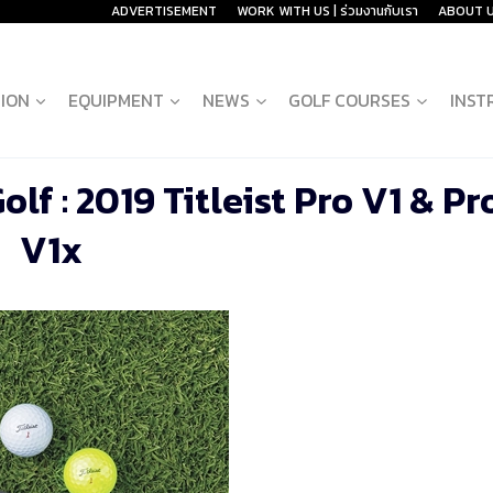
ADVERTISEMENT
WORK WITH US | ร่วมงานกับเรา
ABOUT 
ION
EQUIPMENT
NEWS
GOLF COURSES
INST
 : 2019 Titleist Pro V1 & Pr
V1x