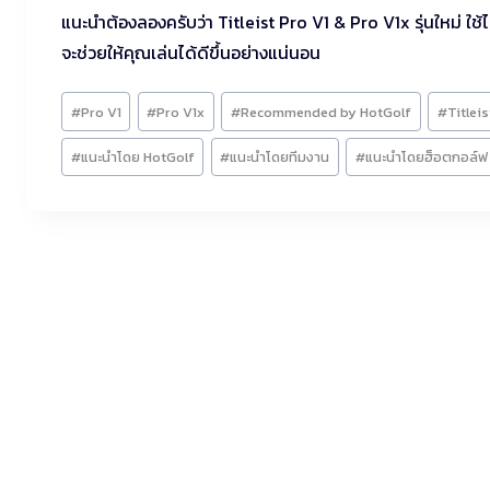
แนะนำต้องลองครับว่า Titleist Pro V1 & Pro V1x รุ่นใหม่ ใช้ไ
จะช่วยให้คุณเล่นได้ดีขึ้นอย่างแน่นอน
Post
#
Pro V1
#
Pro V1x
#
Recommended by HotGolf
#
Titleis
Tags:
#
แนะนำโดย HotGolf
#
แนะนำโดยทีมงาน
#
แนะนำโดยฮ็อตกอล์ฟ