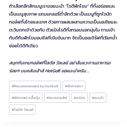
ถ้าเลือกอีกสักเมนูเราขอแนะนำ “โรตีผักโขม” ที่ทั้งอร่อยและ
เป็นเมนูสุขภาพ แถมแคลอรี่ต่ำอีกด้วย เป็นเมนูที่ถูกใจนัก
กอล์ฟทั้งไทยและเทศ ด้วยการผสมผสานความเป็นเอเชียและ
ตะวันตกเข้าด้วยกัน ตัวแป้งโรตีทั้งกรอบนอกนุ่มใน ทานเข้า
กันดีกับผักโขมอบชีสที่เข้มข้นมาก จัดเป็นออเดิร์ฟที่เรียกน้ำ
ย่อยได้ดีทีเดียว
สนุกกับเกมกอล์ฟที่โลตัส วัลเลย์ อย่าลืมแวะทานอาหารอ
ร่อยๆ บนคลับเฮ้าส์ HotGolf ขอแนะนำครับ….
Post
#
Recommended by HotGolf
#
ผัดกะเพรา
Tags:
#
ผัดกะเพราเนื้อตุ๋น
#
สนามกอล์ฟ
#
อร่อย
#
แนะนำ
#
โลตัส วัลเลย์