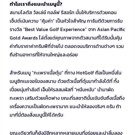
ทำไมเราถึงแนะนำเมนูนี้?
สนามโลตัส วัลเล่ย์ กอล์ฟ รีสอร์ท นั้นให้บริการด้วยคอน
เซ็ปต์เน้นความ “คุ้มค่า” เป็นหัวใจสำคัญ การันตีด้วยการรับ
รางวัล “Best Value Golf Experience” จาก Asian Pacific
Gold Awards ไล่ตั้งแต่คุณภาพจากตัวสนามที่ได้รับนั้นคุ้ม
ค่ากับราคาค่ากรีนฟีที่จ่ายไป ตลอดจนบริการด้านต่างๆ รวม
ถึงร้านอาหารที่ให้จานใหญ่และอร่อย
สำหรับเมนู “กะเพราเนื้อตุ๋น” ที่ทาง HotGolf ถือเป็นหนึ่งใน
เมนูซิกเนเจอร์ของสนาม ด้วยตัวเนื้อที่ตุ๋นมากำลังได้ที่ ทั้ง
เปื่อยนุ่มกำลังดี เอ็นให้รสสมผัสที่ “หนึบหนับ” นำมาผัด
กะเพรา เสริมด้วยเห็ดฟาง ขณะที่รสชาตินั้นเข้มข้นถึงเนื้อถึง
เครื่องความเป็นผัดกะเพรามาก แนะนำให้ลองจริงๆ ครับ ถ้า
มาที่นี่ต้องสั่งเมนูนี้ให้ได้ครับ
ขณะเดียวกันก็ยังมีอีกหลากหลายเมนูที่อร่อยและน่าลิ้มลอง