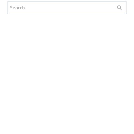
Search
for: