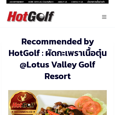
Skip
ADVERTISEMENT
WORK WITH US | ร่วมงานกับเรา
ABOUT US
CONTACT US
นโยบายความเป็นส่วนตัว
to
content
Recommended by
HotGolf : ผัดกะเพราเนื้อตุ๋น
@Lotus Valley Golf
Resort