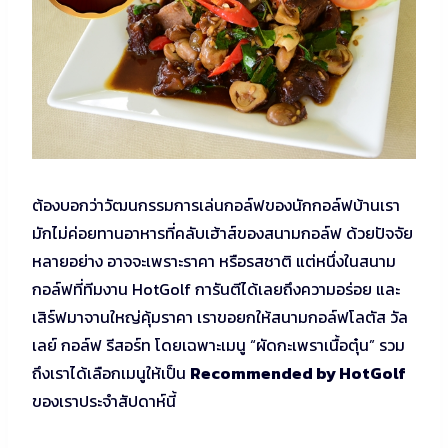
ต้องบอกว่าวัฒนกรรมการเล่นกอล์ฟของนักกอล์ฟบ้านเรา
มักไม่ค่อยทานอาหารที่คลับเฮ้าส์ของสนามกอล์ฟ ด้วยปัจจัย
หลายอย่าง อาจจะเพราะราคา หรือรสชาติ แต่หนึ่งในสนาม
กอล์ฟที่ทีมงาน HotGolf การันตีได้เลยถึงความอร่อย และ
เสิร์ฟมาจานใหญ่คุ้มราคา เราขอยกให้สนามกอล์ฟโลตัส วัล
เลย์ กอล์ฟ รีสอร์ท โดยเฉพาะเมนู “ผัดกะเพราเนื้อตุ๋น” รวม
ถึงเราได้เลือกเมนูให้เป็น
Recommended by HotGolf
ของเราประจำสัปดาห์นี้