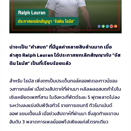
น่าจะเป็น “คำสบถ” ที่มีมูลค่าหลายสิบล้านมาก เมื่อ
ล่าสุด Ralph Lauran ได้ประกาศยกเลิกสัญญากับ “จัส
ติน โธมัส” เป็นที่เรียบร้อยแล้ว
สำหรับ โธมัส เพิ่งตกเป็นประเด็นทอล์คออฟเดอะทาวน์ของ
วงการกอล์ฟ เมื่อช่วงสัปดาห์ที่ผ่านมา หลังเผลอสบถคำไปใน
เชิงเหยียดเพศที่สาม ในจังหวะที่พัตต์ระยะ 5 ฟุตพลาดไม่ลง
ระหว่างลงแข่งขันพีจีเอทัวร์ รายการเซนทรี ทัวร์นาเม้นต์
ออฟ แชมเปี้ยนส์ เมื่อช่วงสัปดาห์ที่ผ่านมา ซึ่งสุดท้ายเขาจบ
อันดับ 3 พลาดการเพลย์ออฟไปเพียงแค่สโตรกเดียว