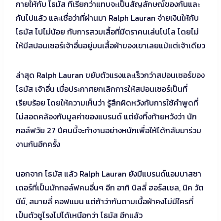
กายให้กับ โธมัส ที่เรียกว่าแทบจะเป็นสัญลักษณ์ของกันและ
กันไปแล้ว และเชื่อว่าที่ผ่านมา Ralph Lauran จ่ายเงินให้กับ
โธมัส ไปไม่น้อย กับการสวมเสื้อที่มีตราคนเล่นโปโล โดยไม่
ให้มีสปอนเซอร์เจ้าอื่นอยู่บนเสื้อผ้าของเขาเลยแม้แต่เจ้าเดียว
ล่าสุด Ralph Lauran ขยับตัวแรงและเร็วกว่าสปอนเซอร์ของ
โธมัส เจ้าอื่น เมื่อประกาศยกเลิกการให้สปอนเซอร์เป็นที่
เรียบร้อย โดยให้ความเห็นว่า รู้สึกผิดหวังกับการใช้คำพูดที่
ไม่สอดคล้องกับมูลค่าของแบรนด์ แต่ยังทิ้งท้ายหวังว่า นัก
กอล์ฟวัย 27 ปีคนนี้จะทำงานอย่างหนักเพื่อให้ได้กลับมาร่วม
งานกันอีกครั้ง
นอกจาก โธมัส แล้ว Ralph Lauran ยังมีแบรนด์แอมบาสซา
เดอร์ที่เป็นนักกอล์ฟคนอื่นๆ อีก อาทิ บิลลี่ ฮอร์สเชล, นิค วัต
นีย์, สมายลี่ คอฟแมน แต่ถ้าว่ากันตามเนื้อผ้าคงไม่มีใครที่
เป็นตัวชูโรงไปได้เหนือกว่า โธมัส อีกแล้ว