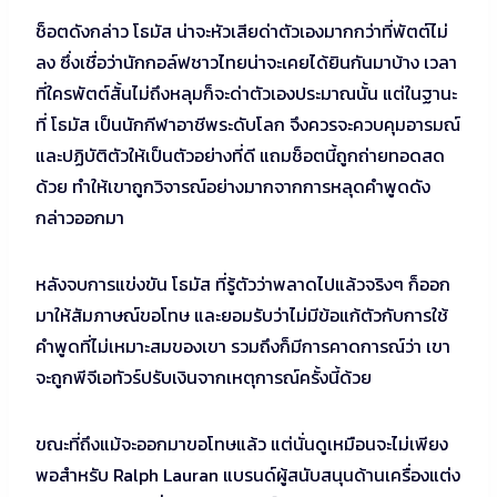
ช็อตดังกล่าว โธมัส น่าจะหัวเสียด่าตัวเองมากกว่าที่พัตต์ไม่
ลง ซึ่งเชื่อว่านักกอล์ฟชาวไทยน่าจะเคยได้ยินกันมาบ้าง เวลา
ที่ใครพัตต์สั้นไม่ถึงหลุมก็จะด่าตัวเองประมาณนั้น แต่ในฐานะ
ที่ โธมัส เป็นนักกีฬาอาชีพระดับโลก จึงควรจะควบคุมอารมณ์
และปฏิบัติตัวให้เป็นตัวอย่างที่ดี แถมช็อตนี้ถูกถ่ายทอดสด
ด้วย ทำให้เขาถูกวิจารณ์อย่างมากจากการหลุดคำพูดดัง
กล่าวออกมา
หลังจบการแข่งขัน โธมัส ที่รู้ตัวว่าพลาดไปแล้วจริงๆ ก็ออก
มาให้สัมภาษณ์ขอโทษ และยอมรับว่าไม่มีข้อแก้ตัวกับการใช้
คำพูดที่ไม่เหมาะสมของเขา รวมถึงก็มีการคาดการณ์ว่า เขา
จะถูกพีจีเอทัวร์ปรับเงินจากเหตุการณ์ครั้งนี้ด้วย
ขณะที่ถึงแม้จะออกมาขอโทษแล้ว แต่นั่นดูเหมือนจะไม่เพียง
พอสำหรับ Ralph Lauran แบรนด์ผู้สนับสนุนด้านเครื่องแต่ง