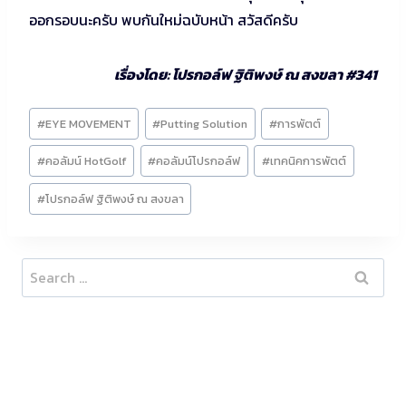
ออกรอบนะครับ พบกันใหม่ฉบับหน้า สวัสดีครับ
เรื่องโดย: โปรกอล์ฟ ฐิติพงษ์ ณ สงขลา #341
Post
#
EYE MOVEMENT
#
Putting Solution
#
การพัตต์
Tags:
#
คอลัมน์ HotGolf
#
คอลัมน์โปรกอล์ฟ
#
เทคนิคการพัตต์
#
โปรกอล์ฟ ฐิติพงษ์ ณ สงขลา
Search
for: