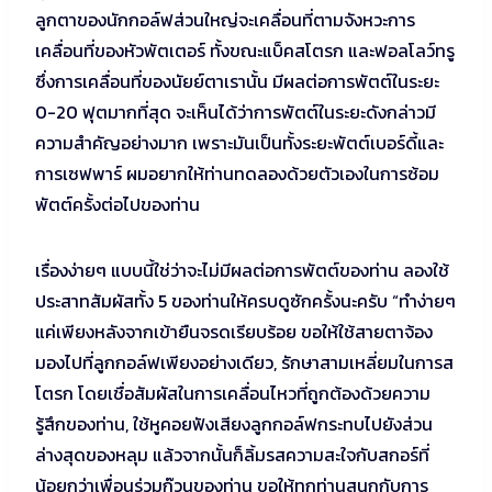
ลูกตาของนักกอล์ฟส่วนใหญ่จะเคลื่อนที่ตามจังหวะการ
เคลื่อนที่ของหัวพัตเตอร์ ทั้งขณะแบ็คสโตรก และฟอลโลว์ทรู
ซึ่งการเคลื่อนที่ของนัยย์ตาเรานั้น มีผลต่อการพัตต์ในระยะ
0-20 ฟุตมากที่สุด จะเห็นได้ว่าการพัตต์ในระยะดังกล่าวมี
ความสำคัญอย่างมาก เพราะมันเป็นทั้งระยะพัตต์เบอร์ดี้และ
การเซฟพาร์ ผมอยากให้ท่านทดลองด้วยตัวเองในการซ้อม
พัตต์ครั้งต่อไปของท่าน
เรื่องง่ายๆ แบบนี้ใช่ว่าจะไม่มีผลต่อการพัตต์ของท่าน ลองใช้
ประสาทสัมผัสทั้ง 5 ของท่านให้ครบดูซักครั้งนะครับ “ทำง่ายๆ
แค่เพียงหลังจากเข้ายืนจรดเรียบร้อย ขอให้ใช้สายตาจ้อง
มองไปที่ลูกกอล์ฟเพียงอย่างเดียว, รักษาสามเหลี่ยมในการส
โตรก โดยเชื่อสัมผัสในการเคลื่อนไหวที่ถูกต้องด้วยความ
รู้สึกของท่าน, ใช้หูคอยฟังเสียงลูกกอล์ฟกระทบไปยังส่วน
ล่างสุดของหลุม แล้วจากนั้นก็ลิ้มรสความสะใจกับสกอร์ที่
น้อยกว่าเพื่อนร่วมก๊วนของท่าน ขอให้ทุกท่านสนุกกับการ