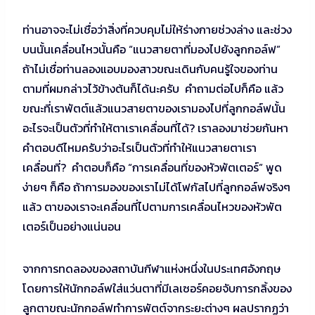
ท่านอาจจะไม่เชื่อว่าสิ่งที่ควบคุมไม่ให้ร่างกายช่วงล่าง และช่วง
บนนั้นเคลื่อนไหวนั้นคือ “แนวสายตาที่มองไปยังลูกกอล์ฟ”
ถ้าไม่เชื่อท่านลองแอบมองสาวขณะเดินกับคนรู้ใจของท่าน
ตามที่ผมกล่าวไว้ข้างต้นก็ได้นะครับ คำถามต่อไปก็คือ แล้ว
ขณะที่เราพัตต์แล้วแนวสายตาของเรามองไปที่ลูกกอล์ฟนั้น
อะไรจะเป็นตัวที่ทำให้ตาเราเคลื่อนที่ได้? เราลองมาช่วยกันหา
คำตอบดีไหมครับว่าอะไรเป็นตัวที่ทำให้แนวสายตาเรา
เคลื่อนที่? คำตอบก็คือ “การเคลื่อนที่ของหัวพัตเตอร์” พูด
ง่ายๆ ก็คือ ถ้าการมองของเราไม่ได้โฟกัสไปที่ลูกกอล์ฟจริงๆ
แล้ว ตาของเราจะเคลื่อนที่ไปตามการเคลื่อนไหวของหัวพัต
เตอร์เป็นอย่างแน่นอน
จากการทดลองของสถาบันกีฬาแห่งหนึ่งในประเทศอังกฤษ
โดยการให้นักกอล์ฟใส่แว่นตาที่มีเลเซอร์คอยจับการกลิ้งของ
ลูกตาขณะนักกอล์ฟทำการพัตต์จากระยะต่างๆ ผลปรากฏว่า