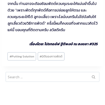
จากนั้น ท่านอาจจะต้องซ้อมพัตต์ควบคุมระยะให้แม่นยำขึ้นไป
ด้วย “เพราะพัตต์ทุกพัตต์คือการปล่อยลูกให้ตรง และ
ควบคุมระยะให้ได้ ลูกจะเลี้ยว เพราะไลน์บนกรีนไม่ใช่บังคับให้
ลูกเลี้ยวด้วยวิธีการพัตต์” ครั้งนี้ผมก็คงขอที่จะฝากแนวคิดไว้
แค่นี้ ขอบคุณที่ติดตามครับ สวัสดีครับ
เรื่องโดย: โปรกอล์ฟ ฐิติพงษ์ ณ สงขลา #325
Post
#
Putting Solution
#
มิติของการพัตต์
Tags:
Search
for: