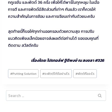
กกูเรชั่น และพัตต์ 36 ครั้ง เพื่อให้ได้พาร์ในทุกหลุม ในเมื่อ
การตี และการพัตต์มีสัดส่วนที่เท่าๆ กันแล้ว เราก็ควรให้
ความสำคัญในการซ้อม และการเรียนเท่ากันด้วยนะครับ
สุดท้ายนี้ก็ขอให้ทุกท่านออกรอบด้วยความสุข การปรับ
แนวคิดเพียงเล็กน้อยอาจส่งผลดีต่อท่านได้ ขอขอบคุณที่
ติดตาม สวัสดีครับ
เรื่องโดย: โปรกอล์ฟ ฐิติพงษ์ ณ สงขลา #326
Post
#
Putting Solution
#
จะพัตต์ให้ดีอย่างไร
#
พัตต์คืออะไร
Tags:
Search
for: