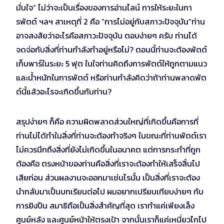
มั่นใจ” ไม่ว่าจะเป็นเรื่องของการอ่านไลน์ การให้ระยะในกา
รพัตต์ ฯลฯ สาเหตุที่ 2 คือ “การไม่อยู่กับสภาวะปัจจุบัน”ท่าน
อาจสงสัยว่าอะไรคือสภาวะปัจจุบัน ตอบง่ายๆ ครับ ท่านได้
จดจ่อกับสิ่งที่ท่านกำลังทำอยู่หรือไม่? ตอนนี้ท่านจะต้องพัตต์
เก็บพาร์ในระยะ 5 ฟุต ในใจท่านคิดถึงการพัตต์ให้ถูกตามแนว
และน้ำหนักในการพัตต์ หรือท่านกำลังคิดว่าถ้าท่านพลาดพัต
ต์นี้แล้วอะไรจะเกิดขึ้นกับท่าน?
สรุปง่ายๆ ก็คือ ความผิดพลาดส่วนใหญ่ที่เกิดขึ้นคือการที่
ท่านไม่ได้ทำในสิ่งที่ท่านจะต้องทำจริงๆ ในขณะที่ท่านพัตต์เรา
ไม่ควรนึกถึงสิ่งที่ยังไม่เกิดขึ้นในอนาคต แต่การกระทำที่ถูก
ต้องคือ ตรงหน้าของท่านคือสิ่งที่เราจะต้องทำให้เสร็จสิ้นไป
เสียก่อน ส่วนผลงานจะออกมาเช่นไรนั้น เป็นสิ่งที่เราจะต้อง
นำกลับมาเป็นบทเรียนต่อไป ผมอยากเปรียบเทียบง่ายๆ กับ
การยิงปืน สมาธิถือเป็นสิ่งสำคัญที่สุด เราทำแค่เพียงเล็ง
ศูนย์หลัง และศูนย์หน้าให้ตรงเป้า จากนั้นเราก็แค่เหนี่ยวไกไป