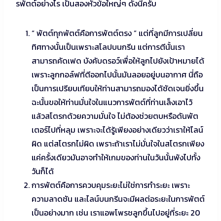
รพัตต์อย่างไร เป็นสองหัวข้อใหญ่ๆ ดังนี้ครับ
“ พัตต์ทุกพัตต์คือการพัตต์ตรง ” แต่ที่ลูกมีการเปลี่ยน
ทิศทางนั้นเป็นเพราะสโลปบนกรีน แต่การตีนั้นเรา
สามารถคัดเฟด บังคับดรอว์เพื่อให้ลูกไปยังเป้าหมายได้
เพราะลูกกอล์ฟที่ตีออกไปนั้นมันลอยอยู่บนอากาศ นี่ถือ
เป็นการเปรียบเทียบให้ท่านสามารถมองได้ชัดเจนยิ่งขึ้น
ฉะนั้นขอให้ท่านมั่นใจในแนวการพัตต์ที่ท่านเล็งเอาไว้
แล้วสโตรกด้วยความมั่นใจ ไม่ต้องช่วยตบหรือดันพัต
เตอร์ไปที่หลุม เพราะจะได้รู้เพียงอย่างเดียวว่าเราให้ไลน์
ผิด แต่สโตรกไม่ผิด เพราะถ้าเราไม่มั่นใจในสโตรกเพียง
แค่ครั้งเดียวมันอาจทำให้เกมของท่านในวันนั้นพังไปทั้ง
วันก็ได้
การพัตต์คือการควบคุมระยะไม่ใช่การทำระยะ เพราะ
ความลาดชัน และไลน์บนกรีนจะมีผลต่อระยะในการพัตต์
เป็นอย่างมาก เช่น เราแอพโพรชลูกขึ้นไปอยู่ที่ระยะ 20