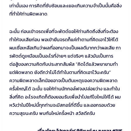
เท่านั้นเอง การคิดที่ซับซ้อนและเยอะเกินความจำเป็นนั้นคือสิ่ง
ที่ทำให้ท่านผิดพลาด
ฉะนั้น ก่อนเข้าจรดเพื่อที่จะพัตต์ขอให้ท่านคิดถึงสิ่งที่จะต้อง
ทำให้จบเสียก่อน พอเข้ายืนจรดก็แค่ทำตามที่คิดเอาไว้ให้ได้
ผมเชื่อเหลือเกินว่าผลที่ออกมาจะเป็นผลดีมากกว่าผลเสีย กา
รพัตต์ดูเหมือนเป็นอะไรที่ง่ายๆ แต่จริงๆ แล้วมันเป็นการ
ต่อสู้ของความคิดกับประสาทสัมผัส “คิดได้แล้วพยายามทำ
แต่ผิดพลาด ยังดีกว่าไม่ได้ทำในตามที่คิดเอาไว้นะครับ”
ความผิดพลาดเล็กน้อยอาจเป็นต้นเหตุของความผิดพลาด
ครั้งใหญ่ได้ ฉะนั้น ขอให้ท่านนักกอล์ฟจงปล่อยว่าง และทำใน
สิ่งที่คิด อะไรจะเกิดก็ต้องยอมรับเพื่อนำไปแก้ไขใหม่ให้ได้ ผม
หวังว่าในปีใหม่นี้ทุกท่านจะมีสกอร์ที่ดีขึ้น และออกรอบด้วย
ความสุขนะครับ พบกันใหม่ครั้งหน้า สวัสดีครับ
เรื่องโดย: โปรกอล์ฟ ฐิติพงษ์ ณ สงขลา #315