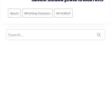
Post
#
putt
#
Putting Solution
#
การพัตต์
Tags:
Search
for: