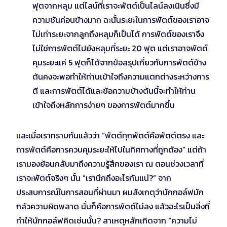
ฟุตจากหลุม แต่ไลน์ที่เราจะพัตต์เป็นไลน์ลงเนินซึ่งมี
ความชันค่อนข้างมาก ฉะนั้นระยะในการพัตต์ของเราอาจ
ไม่เท่าระยะจากลูกถึงหลุมก็เป็นได้ การพัตต์ของเราจึง
ไม่ใช่การพัตต์ไปยังหลุมที่ระยะ 20 ฟุต แต่เราอาจพัตต์
คุมระยะแค่ 5 ฟุตก็ได้จากข้อสรุปเกี่ยวกับการพัตต์ข้าง
ต้นคงจะพอทำให้ท่านเข้าใจถึงความแตกต่างระหว่างการ
ตี และการพัตต์ได้และข้อความข้างต้นนี้จะทำให้ท่าน
เข้าใจถึงหลักการง่ายๆ ของการพัตต์มากขึ้น
และเมื่อเราทราบกันแล้วว่า “พัตต์ทุกพัตต์คือพัตต์ตรง และ
การพัตต์คือการควบคุมระยะให้ไปในทิศทางที่ถูกต้อง” แต่ถ้า
เรามองย้อนกลับมาถึงความรู้สึกของเรา ณ ตอนช่วงเวลาที่
เราจะพัตต์จริงๆ นั้น “เรานึกถึงอะไรกันแน่?” จาก
ประสบการณ์ในการสอนที่ผ่านมา ผมสังเกตุว่านักกอล์ฟมัก
กลัวความผิดพลาด นั่นก็คือการพัตต์ไม่ลง แล้วอะไรเป็นสิ่งที่
ทำให้นักกอล์ฟคิดเช่นนั้น? สาเหตุหลักเกิดจาก “ความไม่