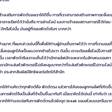
้างเสริมการพัตต์ของเราให้ดีขึ้น การที่เราสามารถสร้างภาพการกลิ้งข
ราอาจเรียกได้ว่านั่นคือ การอ่านไลน์ และการจำลองสถานการณ์ได้ก่อน ซ
ได้หรือไม่นั้น มันอยู่ที่ตอนพัตต์จริงๆ มากกว่า
ก ที่ผมกล่าวเช่นนี้ก็เพื่อให้ท่านผู้อ่านเห็นภาพได้ว่า การที่เรามองเห
ของลูกโค้งเป็นแนวจากซ้ายไปขวา ดังนั้น เราจะต้องเผื่อไลน์ไปทางซ
นั้น เวลาพัตต์จริงเราจะเห็นได้ว่านักกอล์ฟมักจะพลาดในลักษณะของกา
เรามักจะส่งหัวพัตเตอร์ไปยังหลุมมากกว่าที่จะส่งหัวพัตเตอร์ไปตามไลน์ท
ว่า ประสาทสัมผัสมีอิทธิพลต่อจิตใต้สำนึก
กให้ท่านคิดว่าทุกพัตต์คือ พัตต์ตรง แล้วการโค้งของลูกกอล์ฟที่เกิดขึ้น
จึงเป็นสิ่งที่จำเป็นขึ้นมาทันที เมื่อเราคิดได้เช่นนี้ เท่ากับว่า เร
มอยากให้ท่านจดจ่อกับการพัตต์ตรงไปยังจุด break ของสโลบบนกรีนมา