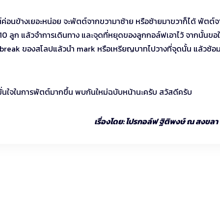
์ค่อนข้างเยอะหน่อย จะพัตต์จากขวามาซ้าย หรือซ้ายมาขวาก็ได้ พัตต์
0 ลูก แล้วจำการเดินทาง และจุดที่หยุดของลูกกอล์ฟเอาไว้ จากนั้นขอใ
 break ของสโลปแล้วนำ mark หรือเหรียญบาทไปวางที่จุดนั้น แล้วซ้อ
มั่นใจในการพัตต์มากขึ้น พบกันใหม่ฉบับหน้านะครับ สวัสดีครับ
เรื่องโดย: โปรกอล์ฟ ฐิติพงษ์ ณ สงขล