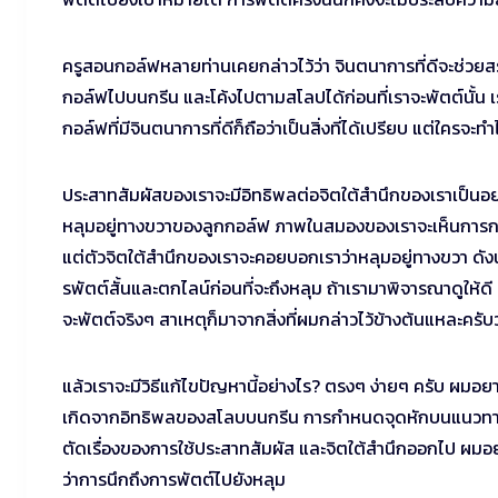
ครูสอนกอล์ฟหลายท่านเคยกล่าวไว้ว่า จินตนาการที่ดีจะช่วยสร
กอล์ฟไปบนกรีน และโค้งไปตามสโลปได้ก่อนที่เราจะพัตต์นั้น เ
กอล์ฟที่มีจินตนาการที่ดีก็ถือว่าเป็นสิ่งที่ได้เปรียบ แต่ใครจะทำ
ประสาทสัมผัสของเราจะมีอิทธิพลต่อจิตใต้สำนึกของเราเป็นอย่างมา
หลุมอยู่ทางขวาของลูกกอล์ฟ ภาพในสมองของเราจะเห็นการกลิ้ง
แต่ตัวจิตใต้สำนึกของเราจะคอยบอกเราว่าหลุมอยู่ทางขวา ดัง
รพัตต์สั้นและตกไลน์ก่อนที่จะถึงหลุม ถ้าเรามาพิจารณาดูให้ดี 
จะพัตต์จริงๆ สาเหตุก็มาจากสิ่งที่ผมกล่าวไว้ข้างต้นแหละครับ
แล้วเราจะมีวิธีแก้ไขปัญหานี้อย่างไร? ตรงๆ ง่ายๆ ครับ ผมอยา
เกิดจากอิทธิพลของสโลบบนกรีน การกำหนดจุดหักบนแนวทางการพัตต์
ตัดเรื่องของการใช้ประสาทสัมผัส และจิตใต้สำนึกออกไป ผ
ว่าการนึกถึงการพัตต์ไปยังหลุม