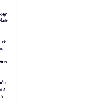
องลูก
ึ่งนัก
็นว่า
้าย
ี่เรา
นั้น
าได้
กก