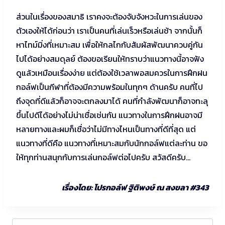
ส่วนในเรื่องของสมาธิ เราคงจะต้องจับจังหวะในการเล่นของ
ตัวเองให้ได้ก่อนว่า เราเป็นคนที่เล่นเร็วหรือเล่นช้า จากนั้นก็
หาไทม์มิ่งที่เหมาะสม เพื่อให้กลไกกับสัมผัสพัฒนาควบคู่กัน
ไปได้อย่างสมดุลย์ ต้องขอเรียนให้ทราบว่าแนวทางนี้อาจฟัง
ดูแล้วเหมือนเรื่องง่าย แต่ต้องใช้เวลาพอสมควรในการฝึกฝน
กอล์ฟเป็นกีฬาที่ต้องมีความพร้อมในทุกๆ ด้านครับ คนที่ไป
ถึงจุดที่ดีแล้วก็อาจจะตกลงมาได้ คนที่กำลังพัฒนาก็อาจทะลุ
ขึ้นไปดีได้อย่างไม่น่าเชื่อเช่นกัน แนวทางในการฝึกฝนอาจมี
หลายทางและผมก็เชื่อว่าไม่มีทางไหนเป็นทางที่ดีที่สุด แต่
แนวทางที่ดีคือ แนวทางที่เหมาะสมกับนักกอล์ฟแต่ละท่าน ขอ
ให้ทุกท่านสนุกกับการเล่นกอล์ฟต่อไปครับ สวัสดีครับ…
เรื่องโดย: โปรกอล์ฟ ฐิติพงษ์ ณ สงขลา #343
Search