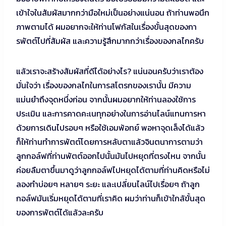
เข้าใจในสัมผัสมากกว่ามือใหม่เป็นอย่างแน่นอน ถ้าท่านพอนึก
ภาพตามได้ ผมอยากจะให้ท่านโฟกัสในเรื่องขั้นสุดของกา
รพัตต์ไปที่สัมผัส และความรู้สึกมากกว่าเรื่องของกลไกครับ
แล้วเราจะสร้างสัมผัสที่ดีได้อย่างไร? แน่นอนครับว่าเราต้อง
มั่นใจว่า เรื่องของกลไกในการสโตรกของเรานั้น มีความ
แม่นยำถึงจุดหนึ่งก่อน จากนั้นผมอยากให้ท่านลองใช้การ
ประเมิน และการคาดคะเนทุกอย่างในการอ่านไลน์แทนการหา
ด้วยการเดินไปรอบๆ หรือใช้เอมพ้อทย์ พอหาจุดเล็งได้แล้ว
ก็ให้ท่านทำการพัตต์โดยการหลับตาแล้วจินตนาการตามว่า
ลูกกอล์ฟที่ท่านพัตต์ออกไปนั้นมันไปหยุดที่ตรงไหน จากนั้น
ค่อยลืมตาขึ้นมาดูว่าลูกกอล์ฟไปหยุดได้ตามที่ท่านคิดหรือไม่
ลองทำบ่อยๆ หลายๆ ระยะ และเปลี่ยนไลน์ไปเรื่อยๆ ถ้าลูก
กอล์ฟมันเริ่มหยุดได้ตามที่เราคิด ผมว่าท่านก็เข้าใกล้ขั้นสุด
ของการพัตต์ได้แล้วละครับ