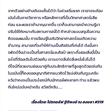
จากตัวอย่างข้างต้นจะเห็นได้ว่า ในช่วงเริ่มแรก เราอาจจะต้อง
เน้นไปในภาควิชาการ หรือหลักการที่เป็นวิทยาศาสตร์เสีย
ก่อน และพอเราชำนาญมากขึ้น เราก็จะสามารถนำความรู้มา
ปรับใช้ให้เหมาะกับสถานการณ์ได้ ถ้ากล่าวแบบสรุปในความ
คิดของผมนั้น การเรียนรู้ในเชิงวิทยาศาสตร์จนเกิดความ
ชำนาญ สามารถที่จะทำให้ท่านเป็นศิลปินที่เก่งได้ ดังนั้นกา
รพัตต์จึงน่าจะเป็นทั้งศาสตร์และศิลป์ เพราะทั้งสองสิ่งนี้เป็น
อะไรที่ต้องเดินไปด้วยกัน เราจะขาดสิ่งใดสิ่งหนั่งไปไม่ได้
ดีไซน์ที่สวยงามย่อมมาคู่กับประสิทธิภาพที่สูงสุดด้วยเช่นกัน
ในฉบับนี้ก็คงขออนุญาติฝากแนวคิดไว้แบ่งปันกันดูนะครับ
หวังว่าคงจะเป็นประโยชน์กับนักกอล์ฟหลายๆ ท่าน แล้วพบ
กันใหม่ฉบับหน้าครับ สวัสดีครับ……
เรื่องโดย: โปรกอล์ฟ ฐิติพงษ์ ณ สงขลา #319