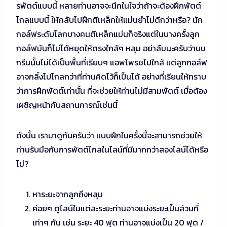
รพัตต์แบบนี้ หลายท่านอาจจะนึกในใจว่าถ้าจะต้องฝึกพัตต์
ไกลแบบนี้ ให้กลับไปฝึกตีเหล็กให้แม่นยำไม่ดีกว่าหรือ? นัก
กอล์ฟระดับโลกบางคนตีเหล็กแม่นก็จริงแต่ในบางครั้งลูก
กอล์ฟมันก็ไม่ได้หยุดให้ตรงใกล้ๆ หลุม อย่าลืมนะครับว่าบน
กรีนนั้นไม่ได้เป็นพื้นที่เรียบๆ แอพโพรชไปใกล้ แต่ลูกกอล์ฟ
อาจกลิ้งไปไกลกว่าที่ท่านคิดไว้ก็เป็นได้ อย่างที่เรียนให้ทราบ
ว่าการฝึกพัตต์เท่านั้น ที่จะช่วยให้ท่านไม่มีสามพัตต์ เมื่อต้อง
เผชิญหน้ากับสถานการณ์เช่นนี้
ดังนั้น เรามาดูกันครับว่า แบบฝึกในครั้งนี้จะสามารถช่วยให้
ท่านรับมือกับการพัตต์ไกลในไลน์ที่มีมากกว่าสองไลน์ได้หรือ
ไม่?
หาระยะจากลูกถึงหลุม
ค่อยๆ ดูไลน์ในแต่ละระยะท่านอาจแบ่งระยะเป็นส่วนที่
เท่าๆ กัน เช่น ระยะ 40 ฟุต ท่านอาจแบ่งเป็น 20 ฟุต /