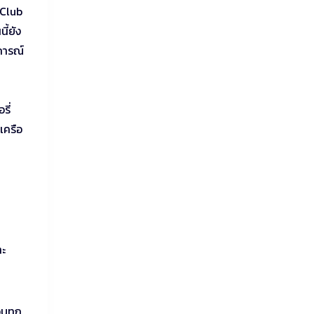
 Club
ี้ยัง
การณ์
รี่
เครือ
าะ
อบทุก