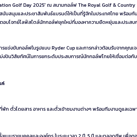
eciation Golf Day 2025” ณ สนามกอล์ฟ The Royal Golf & Country
สนุนและประชาสัมพันธ์แบรนด์ให้เป็นที่รู้จักในประเทศไทย พร้อมกันน
่อตอบโจทย์ไลฟ์สไตล์นักกอล์ฟยุคใหม่ที่มองหาความยืดหยุ่นและประสบ
ารแข่งขันกอล์ฟในรูปแบบ Ryder Cup และการกล่าวต้อนรับจากคุณเจอ
บ่งปันวิสัยทัศน์ในการยกระดับประสบการณ์นักกอล์ฟไทยให้เชื่อมต่อกับ
ก่
พัก ตั๋วโดยสาร อาหาร และตั๋วเข้าชมงานต่างๆ พร้อมทีมงานดูแลเฉพ
กทั้งแบบรายบุคคลและองค์กร ในระยะเวลา 2 ปี, 5 ปี และตลอดชีพ เพื่อต