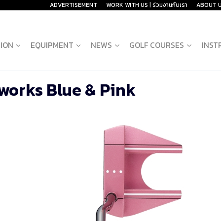
ADVERTISEMENT
WORK WITH US | ร่วมงานกับเรา
ABOUT 
ION
EQUIPMENT
NEWS
GOLF COURSES
INST
works Blue & Pink