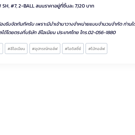
SH, #7, 2-BALL สนนราคาอยู่ที่ชิ้นละ 7,120 บาท
จต้องรีบจัดทันทีครับ เพราะมีนำเข้ามาวางจำหน่ายแบบจำนวนจำกัด ท่านใ
ลได้โดยตรงที่บริษัท ลีโอเนียน ประเทศไทย โทร.02-056-1880
น
#
ลีโอเนียน
#
อุปกรณ์กอล์ฟ
#
โอดิสซี่ย์
#
ไม้กอล์ฟ