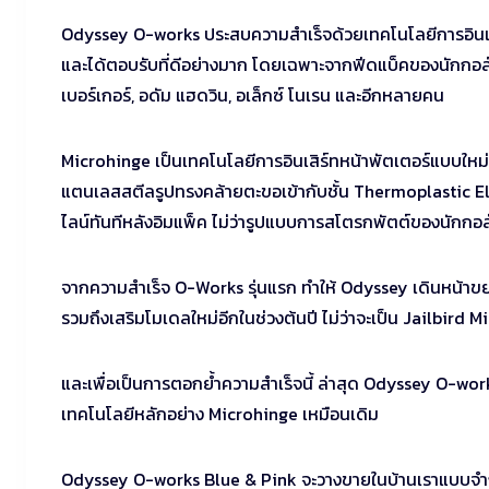
Odyssey O-works ประสบความสำเร็จด้วยเทคโนโลยีการอินเสิร์ท
และได้ตอบรับที่ดีอย่างมาก โดยเฉพาะจากฟีดแบ็คของนักกอล์ฟใน
เบอร์เกอร์, อดัม แฮดวิน, อเล็กซ์ โนเรน และอีกหลายคน
Microhinge เป็นเทคโนโลยีการอินเสิร์ทหน้าพัตเตอร์แบบใหม
แตนเลสสตีลรูปทรงคล้ายตะขอเข้ากับชั้น Thermoplastic Ela
ไลน์ทันทีหลังอิมแพ็ค ไม่ว่ารูปแบบการสโตรกพัตต์ของนักกอล
จากความสำเร็จ O-Works รุ่นแรก ทำให้ Odyssey เดินหน้าขยายไ
รวมถึงเสริมโมเดลใหม่อีกในช่วงต้นปี ไม่ว่าจะเป็น Jailbird
และเพื่อเป็นการตอกย้ำความสำเร็จนี้ ล่าสุด Odyssey O-works
เทคโนโลยีหลักอย่าง Microhinge เหมือนเดิม
Odyssey O-works Blue & Pink จะวางขายในบ้านเราแบบจำกัดจ