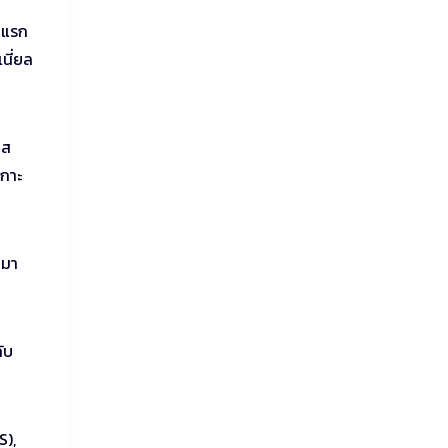
นแรก
นี่ยล
นส
เกาะ
นมา
ับ
S),