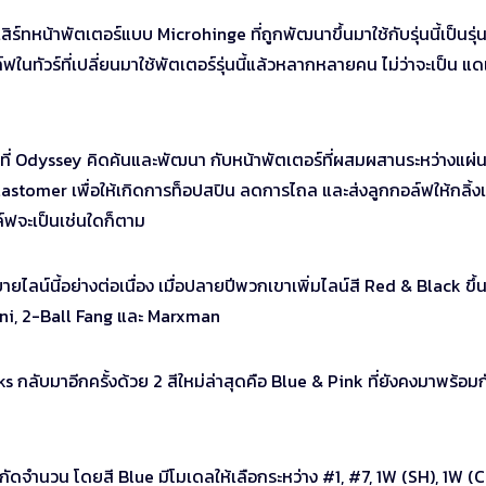
หน้าพัตเตอร์แบบ Microhinge ที่ถูกพัฒนาขึ้นมาใช้กับรุ่นนี้เป็นรุ่
ทัวร์ที่เปลี่ยนมาใช้พัตเตอร์รุ่นนี้แล้วหลากหลายคน ไม่ว่าจะเป็น แดเ
่ที่ Odyssey คิดค้นและพัฒนา กับหน้าพัตเตอร์ที่ผสมผสานระหว่างแผ่
stomer เพื่อให้เกิดการท็อปสปิน ลดการไถล และส่งลูกกอล์ฟให้กลิ้ง
์ฟจะเป็นเช่นใดก็ตาม
ลน์นี้อย่างต่อเนื่อง เมื่อปลายปีพวกเขาเพิ่มไลน์สี Red & Black ขึ้
 Mini, 2-Ball Fang และ Marxman
 กลับมาอีกครั้งด้วย 2 สีใหม่ล่าสุดคือ Blue & Pink ที่ยังคงมาพร้อมก
ำนวน โดยสี Blue มีโมเดลให้เลือกระหว่าง #1, #7, 1W (SH), 1W (C