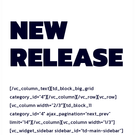
NEW
RELEASE
[/vc_column_text][td_block_big_grid
category_id=”4″][/vc_column][/vc_row][vc_row]
[vc_column width=”2/3″][td_block_11
category_id=”4″ ajax_pagination=”next_prev”
limit=”14″][/vc_column][vc_column width=”1/3″]
[vc_widget_sidebar sidebar_id=”td-main-sidebar”]