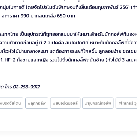
ึกนุ่มในการตี โดยจัดโปรโมชั่นพิเศษจนถึงสิ้นเดือนกุมภาพันธ์ 2561 เท่า
oft จากราคา 990 บาทลดเหลือ 650 บาท
ประเทศไทย เป็นอุปกรณ์ที่ถูกออกแบบมาให้เหมาะสำหรับนักกอล์ฟที่มองหา
ความท้าทายซ่อนอยู่ มี 2 สเปคคือ สเปคปกติที่เหมาะกับนักกอล์ฟที่มีคว
ามเร็วหัวไม้ปานกลางลงมา แต่ต้องการระยะที่ไกลขึ้น ลูกลอยง่าย ชดเช
F-1, HF-2 ทั้งชายและหญิง รวมไปถึงนักกอล์ฟถนัดซ้าย (หัวไม้มี 3 สเปค
ำกัด โทร.02-258-9912
#
บริดจ์สโตน
#
ลูกกอล์ฟ
#
สปอร์ตมอลล์
#
อุปกรณ์กอล์ฟ
#
ไทเกอร์ วู