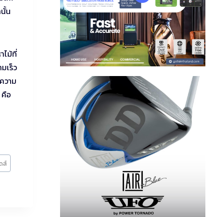
นั้น
ไม้ที่
ามเร็ว
ยความ
 คือ
ดส์