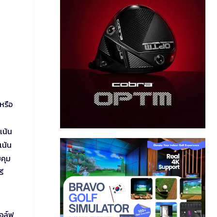
 หรือ
เน้น
เน้น
บคุม
รี
กอล์ฟ