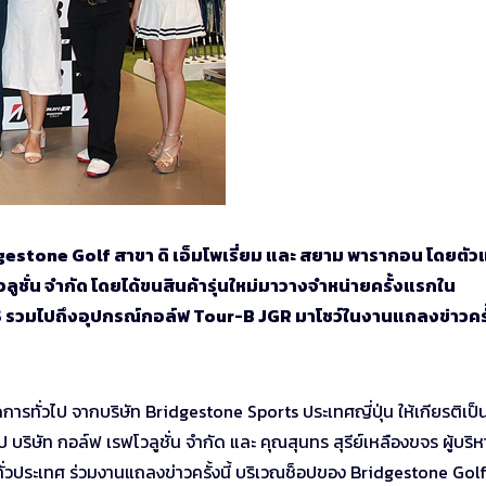
dgestone Golf สาขา ดิ เอ็มโพเรี่ยม และ สยาม พารากอน โดยตั
ูชั่น จำกัด โดยได้ขนสินค้ารุ่นใหม่มาวางจำหน่ายครั้งแรกใน
XS รวมไปถึงอุปกรณ์กอล์ฟ Tour-B JGR มาโชว์ในงานแถลงข่าวครั้
ดการทั่วไป จากบริษัท Bridgestone Sports ประเทศญี่ปุ่น ให้เกียรติเป็
ป บริษัท กอล์ฟ เรฟโวลูชั่น จำกัด และ คุณสุนทร สุรีย์เหลืองขจร ผู้บริห
่วประเทศ ร่วมงานแถลงข่าวครั้งนี้ บริเวณช็อปของ Bridgestone Gol