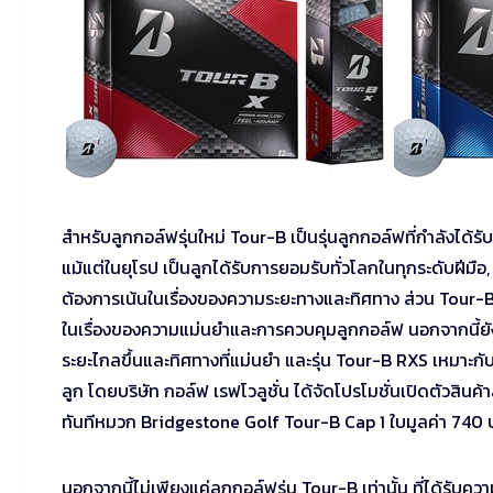
สำหรับลูกกอล์ฟรุ่นใหม่ Tour-B เป็นรุ่นลูกกอล์ฟที่กำลังได้รับค
แม้แต่ในยุโรป เป็นลูกได้รับการยอมรับทั่วโลกในทุกระดับฝีมือ
ต้องการเน้นในเรื่องของความระยะทางและทิศทาง ส่วน Tour-B 
ในเรื่องของความแม่นยำและการควบคุมลูกกอล์ฟ นอกจากนี้ยังมีร
ระยะไกลขึ้นและทิศทางที่แม่นยำ และรุ่น Tour-B RXS เหมาะกับ
ลูก โดยบริษัท กอล์ฟ เรฟโวลูชั่น ได้จัดโปรโมชั่นเปิดตัวสินค้
ทันทีหมวก Bridgestone Golf Tour-B Cap 1 ใบมูลค่า 740 
นอกจากนี้ไม่เพียงแค่ลูกกอล์ฟรุ่น Tour-B เท่านั้น ที่ได้รับค