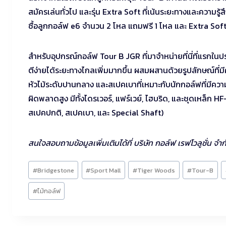
สมัครเล่นทั่วไป และรุ่น Extra Soft ที่เน้นระยะทางและความรู้ส
ซื้อลูกกอล์ฟ e6 จำนวน 2 โหล แถมฟรี 1 โหล และ Extra S
สำหรับอุปกรณ์กอล์ฟ Tour B JGR ที่มาจำหน่ายที่นี่ที่แรกใน
ตีง่ายได้ระยะทางไกลเพิ่มมากขึ้น ผสมผสานด้วยรูปลักษณ์ที่มี
หัวไม้ระดับปานกลาง และสเปคเบาที่เหมาะกับนักกอล์ฟที่มีคว
ผิดพลาดสูง มีทั้งไดรเวอร์, แฟร์เวย์, ไฮบริด, และชุดเหล็ก H
สเปคปกติ, สเปคเบา, และ Special Shaft)
สนใจสอบถามข้อมูลเพิ่มเติมได้ที่ บริษัท กอล์ฟ เรฟโวลูชั่น จ
Post
#
Bridgestone
#
Sport Mall
#
Tiger Woods
#
Tour-B
Tags:
#
ไม้กอล์ฟ