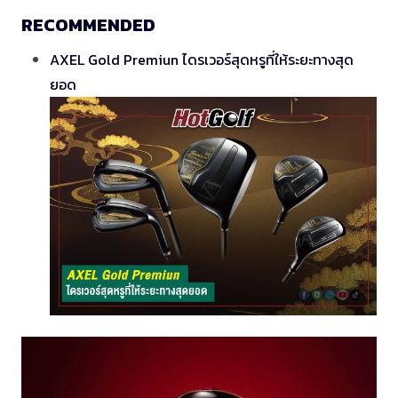
RECOMMENDED
AXEL Gold Premiun ไดรเวอร์สุดหรูที่ให้ระยะทางสุด
ยอด