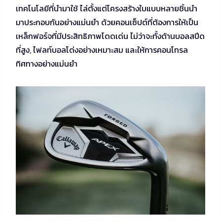
เทคโนโลยีที่นำมาใช้ ไล่ตั้งแต่โครงสร้างใบแบบหลายชิ้นนำ
มาประกอบกันอย่างแม่นยำ ด้วยคอนเซ็ปต์ที่ต้องการให้เป็น
เหล็กฟอร์จที่มีประสิทธิภาพโดดเด่น ไม่ว่าจะทั้งด้านบอลสปีด
ที่สูง, ไฟลท์บอลโด่งอย่างเหมาะสม และให้การคอนโทรล
ทิศทางอย่างแม่นยำ