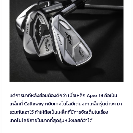
แต่การมาทีหลังย่อมต้องดีกว่า เมื่อเหล็ก Apex 19 ถือเป็น
เหล็กที่ Callaway หยิบเทคโนโลยีเด่นจากเหล็กรุ่นต่างๆ มา
รวมกันเอาไว้ ทำให้ถือเป็นเหล็กที่มีการจัดเต็มในเรื่อง
เทคโนโลยีภายในมากที่สุดรุ่นหนึ่งเลยก็ว่าได้