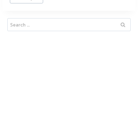
Search
for: