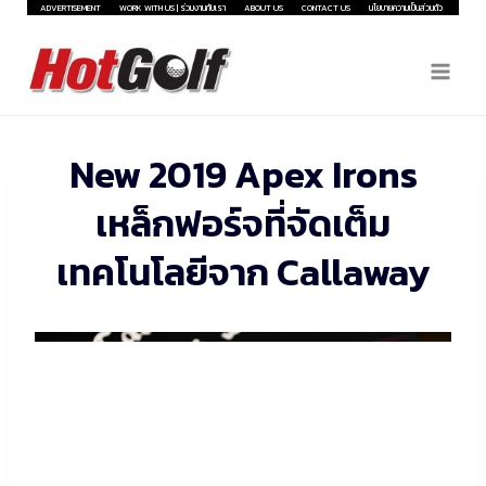
Skip
ADVERTISEMENT
WORK WITH US | ร่วมงานกับเรา
ABOUT US
CONTACT US
นโยบายความเป็นส่วนตัว
to
content
New 2019 Apex Irons
เหล็กฟอร์จที่จัดเต็ม
เทคโนโลยีจาก Callaway