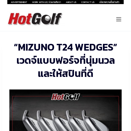
Skip
ADVERTISEMENT
WORK WITH US | ร่วมงานกับเรา
ABOUT US
CONTACT US
นโยบายความเป็นส่วนตัว
to
content
“MIZUNO T24 WEDGES”
เวดจ์แบบฟอร์จที่นุ่มนวล
และให้สปินที่ดี