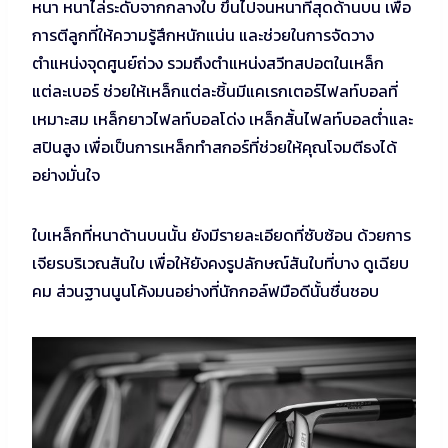
หนา หนาไล่ระดับจากกลางใบ ขึ้นไปจนหนาที่สุดด้านบน เพื่อ
การตีลูกที่ให้ความรู้สึกหนักแน่น และช่วยในการจัดวาง
ตำแหน่งจุดศูนย์ถ่วง รวมถึงตำแหน่งสวีทสปอตในเหล็ก
แต่ละเบอร์ ช่วยให้เหล็กแต่ละชิ้นมีแคเรกเตอร์ไฟลท์บอลที่
เหมาะสม เหล็กยาวไฟลท์บอลโด่ง เหล็กสั้นไฟลท์บอลต่ำและ
สปินสูง เพื่อเป็นการเหล็กทำสกอร์ที่ช่วยให้คุณโจมตีธงได้
อย่างมั่นใจ
ใบเหล็กที่หนาด้านบนนั้น ยังมีรายละเอียดที่ซับซ้อน ด้วยการ
เจียรบริเวณสันใบ เพื่อให้ยังคงรูปลักษณ์สันใบที่บาง ดูเฉียบ
คม ส่วนฐานนูนโค้งมนอย่างที่นักกอล์ฟมือดีนั้นชื่นชอบ