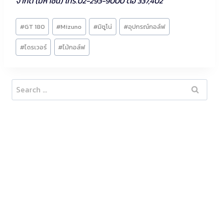
จำกัด (มหาชน) โทร.02-293-9000 ต่อ 337,402
Post
#
GT 180
#
Mizuno
#
มิซูโน่
#
อุปกรณ์กอล์ฟ
Tags:
#
ไดรเวอร์
#
ไม้กอล์ฟ
Search
for: