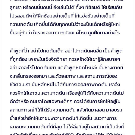
ลูกเรา หรือคนนั้นคนนี้ ถึงเล่นไม่ดี ทั้งๆ ที่ซ้อมดี ให้เรียนกับ
โปรสอนดีๆ ให้ฝึกซ้อมอย่างเต็มที่ ให้แข่งขันอย่างเต็มที่
ความกดดัน เกิดขึ้นได้กับทุกคนไม่ว่าจะเป็นเด็กหรือผู้ใหญ่
ขึ้นอยู่กับว่า ใครจะเจอมามากน้อยแค่ไหน ถูกฝึกมาอย่างไร
คำพูดที่ว่า อย่าไปกดดันเด็ก อย่าไปกดดันคนอื่น เป็นคำพูด
ที่ถูกต้อง เพราะในเชิงจิตวิทยา ควรสร้างให้เขารู้สึกสบายๆ
อย่าเอาอะไรไปกดดันเขา แต่คำพูดชนิดไหนล่ะ มั่นช่างยากที่
จะกลั่นกรองออกมา และด้วยสภาพ และสถานะการณ์ของ
ชีวิตคนเรา มันหลีกหนีไม่ได้กับการเจอสภาพกดดัน เราจึง
ควรฝึกให้เอาชนะความกดดัน หรืออยู่ให้ได้กับความกดดันไม่
ดีกว่าหรือ คนเราโดยเฉพาะเด็กๆ ควรได้รับการฝึกให้อยู่ใน
สถานะการณ์ที่ให้ได้รับความกดดัน แล้วหันมาสอน มาอบรม
ซ้ำแล้วซ้ำอีกให้เอาชนะความกดดันที่เกิดขึ้น แนวทางการ
เอาชนะความกดดันที่ดีที่สุด ไม่ใช่สิ่งที่อยู่ไกลตัว แต่เป็นสิ่งที่
อยู่ใกล้ตัวที่พระพุทธเจ้าท่านได้ให้หลักคำสอนไว้ว่า “ให้ปล่อย