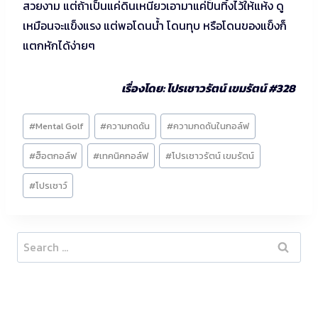
สวยงาม แต่ถ้าเป็นแค่ดินเหนียวเอามาแค่ปั้นทิ้งไว้ให้แห้ง ดู
เหมือนจะแข็งแรง แต่พอโดนน้ำ โดนทุบ หรือโดนของแข็งก็
แตกหักได้ง่ายๆ
เรื่องโดย: โปรเชาวรัตน์ เขมรัตน์ #328
Post
#
Mental Golf
#
ความกดดัน
#
ความกดดันในกอล์ฟ
Tags:
#
ฮ็อตกอล์ฟ
#
เทคนิคกอล์ฟ
#
โปรเชาวรัตน์ เขมรัตน์
#
โปรเชาว์
Search
for: